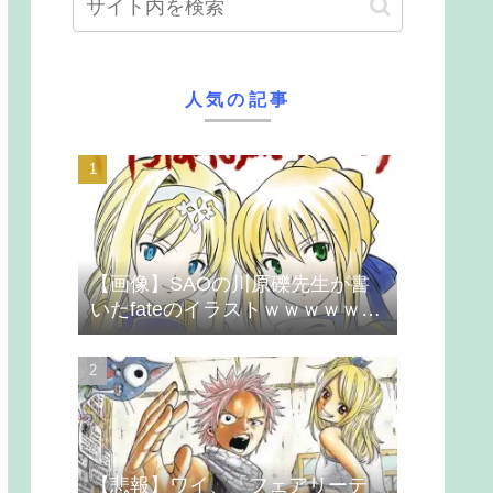
人気の記事
【画像】SAOの川原礫先生が書
いたfateのイラストｗｗｗｗｗｗ
ｗｗｗ
【悲報】ワイ、「フェアリーテ