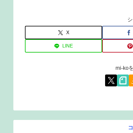
シ
X
LINE
mi-k