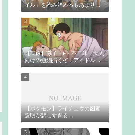
イル」を読み始めるもあまりの
つまらなさに挫折する
【画像】藤子・F・不二雄「大人
向けの短編描くぞ！アイドルが
無理やり抱かれるシーン入れ
よ」
【ポケモン】ライチュウの図鑑
説明が悲しすぎる…