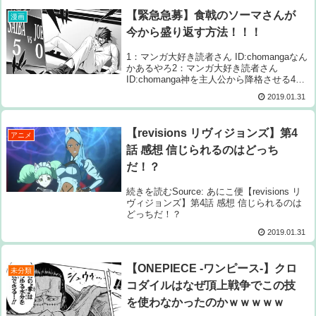
【緊急急募】食戟のソーマさんが
漫画
今から盛り返す方法！！！
1：マンガ大好き読者さん ID:chomangaなん
かあるやろ2：マンガ大好き読者さん
ID:chomanga神を主人公から降格させる4：
マンガ大好き読者さん ID:chomanga夢オチ
2019.01.31
で今の展開を強制的にやめて途中からやり直
す5：マンガ...
【revisions リヴィジョンズ】第4
アニメ
話 感想 信じられるのはどっち
だ！？
続きを読むSource: あにこ便【revisions リ
ヴィジョンズ】第4話 感想 信じられるのは
どっちだ！？
2019.01.31
【ONEPIECE -ワンピース-】クロ
未分類
コダイルはなぜ頂上戦争でこの技
を使わなかったのかｗｗｗｗｗ