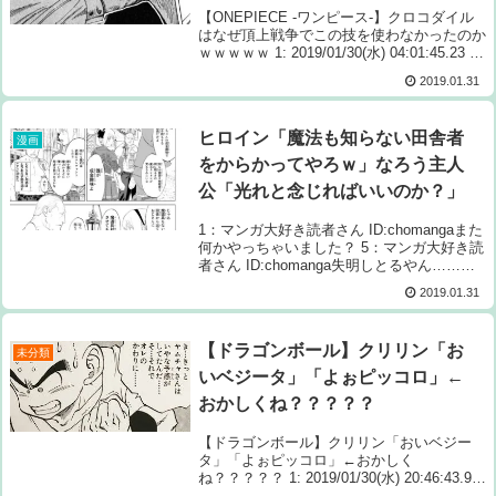
【ONEPIECE -ワンピース-】クロコダイル
はなぜ頂上戦争でこの技を使わなかったのか
ｗｗｗｗｗ 1: 2019/01/30(水) 04:01:45.23 覇
気もち関係なく干からびさせれたやろ 続き
2019.01.31
を読むSource: ちゃん速【ONEP...
ヒロイン「魔法も知らない田舎者
漫画
をからかってやろｗ」なろう主人
公「光れと念じればいいのか？」
1：マンガ大好き読者さん ID:chomangaまた
何かやっちゃいました？ 5：マンガ大好き読
者さん ID:chomanga失明しとるやん……こ
んなんで一生カタワとかかわいそう6：マン
2019.01.31
ガ大好き読者さん ID:chomanga失明してて
草7：...
【ドラゴンボール】クリリン「お
未分類
いベジータ」「よぉピッコロ」←
おかしくね？？？？？
【ドラゴンボール】クリリン「おいベジー
タ」「よぉピッコロ」←おかしく
ね？？？？？ 1: 2019/01/30(水) 20:46:43.92
クリリン「ヤムチャさん」←なんでさん付け