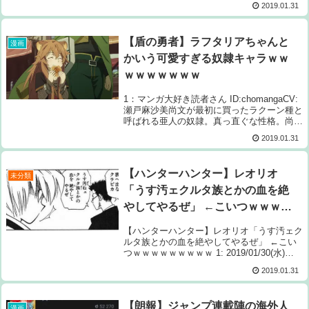
2019.01.31
なん？ 続きを読むSource: ちゃん速【ドラ
ゴンボール】...
【盾の勇者】ラフタリアちゃんと
漫画
かいう可愛すぎる奴隷キャラｗｗ
ｗｗｗｗｗｗｗ
1：マンガ大好き読者さん ID:chomangaCV:
瀬戸麻沙美尚文が最初に買ったラクーン種と
呼ばれる亜人の奴隷。真っ直ぐな性格。尚文
の剣として素直に付き従っている。2：マン
2019.01.31
ガ大好き読者さん ID:chomanga12：マンガ
大好き読者さん...
【ハンターハンター】レオリオ
未分類
「うす汚ェクルタ族とかの血を絶
やしてやるぜ」 ←こいつｗｗｗｗ
ｗｗｗｗｗ
【ハンターハンター】レオリオ「うす汚ェク
ルタ族とかの血を絶やしてやるぜ」 ←こい
つｗｗｗｗｗｗｗｗｗ 1: 2019/01/30(水)
06:20:04.56 それはダメだろ 続きを読む
2019.01.31
Source: ちゃん速【ハンターハンター】レオ
リオ「...
【朗報】ジャンプ連載陣の海外人
漫画