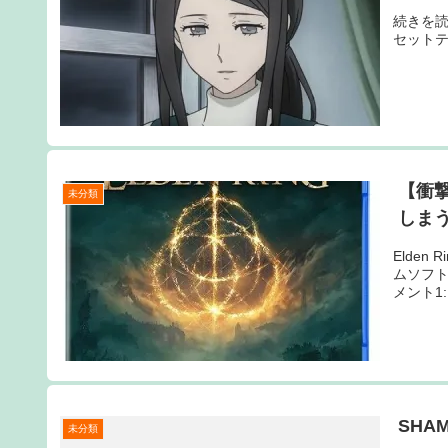
続きを読む
セット
【衝
未分類
しま
Elden
ムソフ
メント1:
SHA
未分類