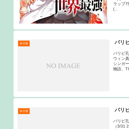
ラップ7
(...
パリ
未分類
パリピ孔
ウィン
シンガ
物語。TOK
パリ
未分類
パリピ孔
（3/3