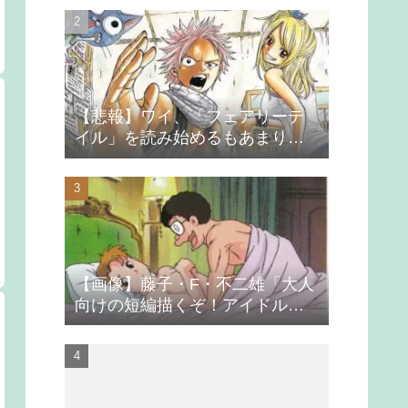
【悲報】ワイ、「フェアリーテ
イル」を読み始めるもあまりの
つまらなさに挫折する
【画像】藤子・F・不二雄「大人
向けの短編描くぞ！アイドルが
無理やり抱かれるシーン入れ
よ」