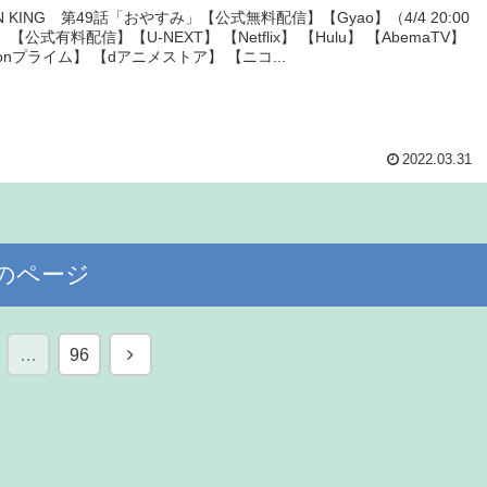
N KING 第49話「おやすみ」【公式無料配信】【Gyao】（4/4 20:00
【公式有料配信】【U-NEXT】 【Netflix】 【Hulu】 【AbemaTV】
onプライム】 【dアニメストア】 【ニコ...
2022.03.31
のページ
次
…
96
へ