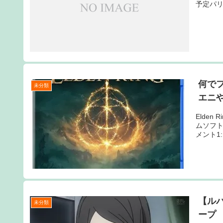
予定パリピ
何で
未分類
エニ
Elden
ムソフ
メント1:
【ルパ
未分類
ープ