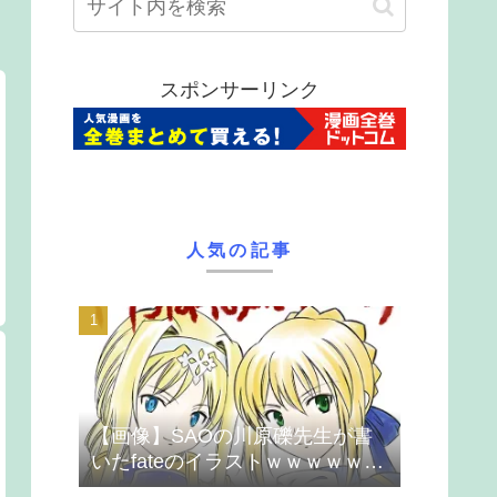
スポンサーリンク
人気の記事
【画像】SAOの川原礫先生が書
いたfateのイラストｗｗｗｗｗｗ
ｗｗｗ