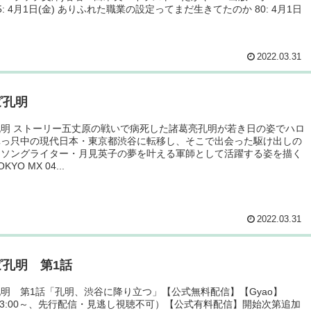
5: 4月1日(金) ありふれた職業の設定ってまだ生きてたのか 80: 4月1日
2022.03.31
ピ孔明
明 ストーリー五丈原の戦いで病死した諸葛亮孔明が若き日の姿でハロ
真っ只中の現代日本・東京都渋谷に転移し、そこで出会った駆け出しの
ーソングライター・月見英子の夢を叶える軍師として活躍する姿を描く
YO MX 04...
2022.03.31
ピ孔明 第1話
明 第1話「孔明、渋谷に降り立つ」【公式無料配信】【Gyao】
1 23:00～、先行配信・見逃し視聴不可）【公式有料配信】開始次第追加