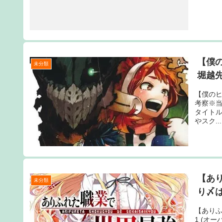
【僕の
未分類
堀越
【僕のヒー
考察※
タイト
やスク...
【あり
未分類
り〆
【ありふ
1 (オ