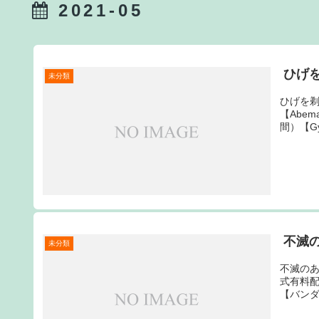
2021-05
ひげ
未分類
ひげを剃
【Abem
間）【Gy
不滅
未分類
不滅のあ
式有料配信
【バンダ