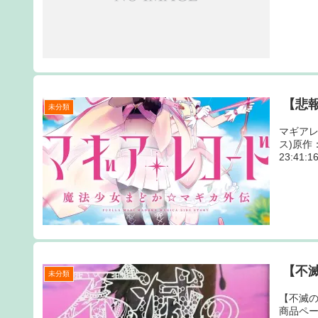
【悲
未分類
マギアレ
ス)原作：
23:41
【不
未分類
【不滅の
商品ペー