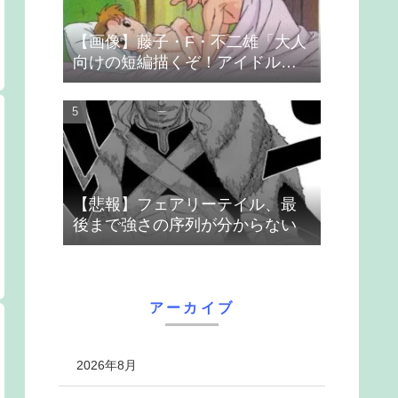
【画像】藤子・F・不二雄「大人
向けの短編描くぞ！アイドルが
無理やり抱かれるシーン入れ
よ」
【悲報】フェアリーテイル、最
後まで強さの序列が分からない
アーカイブ
2026年8月