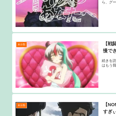
ら、グー
【戦
未分類
慢で
続きを読
はもう
【NO
未分類
すぎ