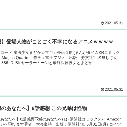
2021.05.31
報】登場人物がことごく不幸になるアニメｗｗｗｗ
コード 魔法少女まどか☆マギカ外伝 1巻 (まんがタイムKRコミック
Magica Quartet 作画：富士フジノ 出版：芳文社1: 名無しさん
:16.886 ID:lBk セーラームーンと最終兵器彼女とまどか...
2021.05.31
滅のあなたへ】8話感想 この兄弟は怪物
あなたへ】8話感想不滅のあなたへ(1) (講談社コミックス)：Amazon
ジへ飛びます著者：大今良時 出版：講談社40: 5月31日(月) コイツ