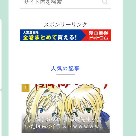
スポンサーリンク
人気の記事
【画像】SAOの川原礫先生が書
いたfateのイラストｗｗｗｗｗｗ
ｗｗｗ