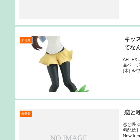
キッ
未分類
てな
ARTFX
品ページ
(木) 
恋と
未分類
恋と呼
料配信】
New 