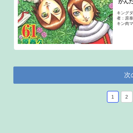
かん
キングダ
者：原泰久
キン肉マン 
次
1
2