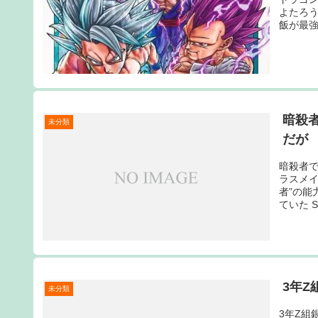
よたろう 
飯が最強だ
暗殺
未分類
だが
暗殺者で
ラスメ
者”の能
ていた Sou
3年Z
未分類
3年Z組