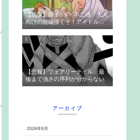
【画像】藤子・F・不二雄「大人
向けの短編描くぞ！アイドルが
無理やり抱かれるシーン入れ
よ」
【悲報】フェアリーテイル、最
後まで強さの序列が分からない
アーカイブ
2026年8月