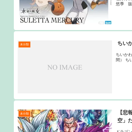
悠季 販売：
ちいか
未分類
ちいかわ 
間） ちい
【悲
未分類
空」
ドラゴン