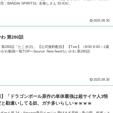
BANDAI SPIRITS1: 名無しさん ID:IOU...
2025.09.30
わ 第280話
第280話「たこぎ(2)」 【公式無料配信】 【Tver】（9/30 8:00～1週
かわ動画一覧TOPへSource: New feedちいかわ 第280話
2025.09.30
報】「ドラゴンボール原作の単体最強は超サイヤ人3悟
だと勘違いしてる奴、ガチ多いらしいｗｗｗｗ
ボール超 24：Amazon商品ページへ飛びます原作：鳥山明 作画：と