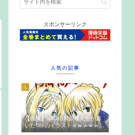
スポンサーリンク
人気の記事
【画像】SAOの川原礫先生が書
いたfateのイラストｗｗｗｗｗｗ
ｗｗｗ