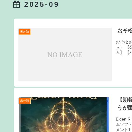
2025-09
おそ松
未分類
おそ松さん
～） 【公
ム】 【バ
【朗
未分類
うが
Elden
ムソフ
メント1: