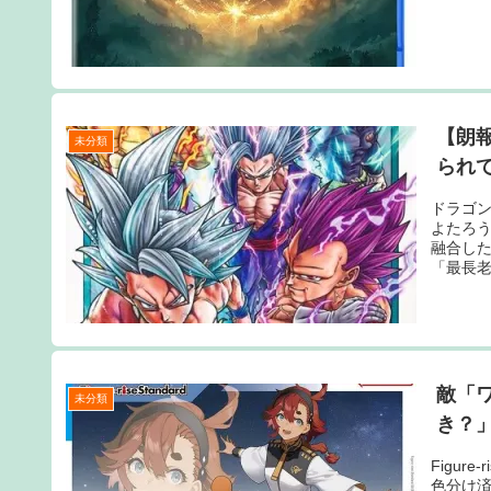
【朗
未分類
られ
ドラゴン
よたろう
融合し
「最長老
敵「
未分類
き？
Figur
色分け済