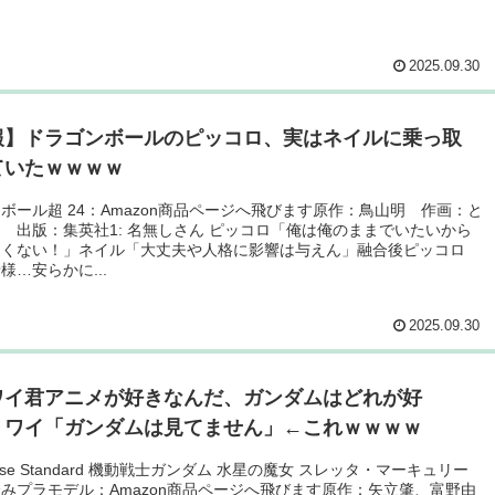
2025.09.30
報】ドラゴンボールのピッコロ、実はネイルに乗っ取
ていたｗｗｗｗ
ボール超 24：Amazon商品ページへ飛びます原作：鳥山明 作画：と
 出版：集英社1: 名無しさん ピッコロ「俺は俺のままでいたいから
たくない！」ネイル「大丈夫や人格に影響は与えん」融合後ピッコロ
様…安らかに...
2025.09.30
ワイ君アニメが好きなんだ、ガンダムはどれが好
」ワイ「ガンダムは見てません」←これｗｗｗｗ
e-rise Standard 機動戦士ガンダム 水星の魔女 スレッタ・マーキュリー
みプラモデル：Amazon商品ページへ飛びます原作：矢立肇、富野由