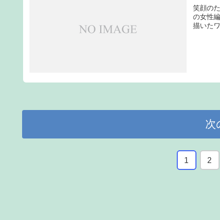
笑顔のた
の女性
描いたワーキ
次
1
2