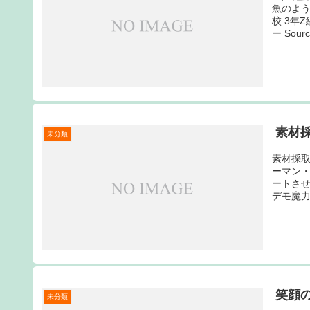
魚のよう
校 3年
ー Source
素材
未分類
素材採取
ーマン
ートさ
デモ魔力 S
笑顔
未分類