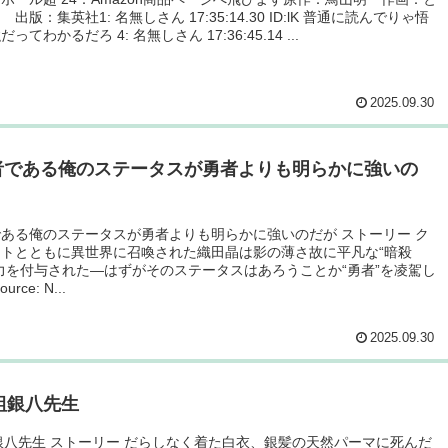
出版：集英社1: 名無しさん 17:35:14.30 ID:lK 普通に読んでりゃ悟
ってわかるだろ 4: 名無しさん 17:36:45.14 ...
2025.09.30
者である俺のステータスが勇者よりも明らかに強いの
ある俺のステータスが勇者よりも明らかに強いのだが ストーリー ク
イトとともに異世界に召喚された織田晶は影の薄さ故に平凡な“暗殺
力を付与された―はずがそのステータスはあろうことか“勇者”を凌駕し
rce: N...
2025.09.30
組銀八先生
銀八先生 ストーリー だらしなく着た白衣、銀髪の天然パーマに死んだ