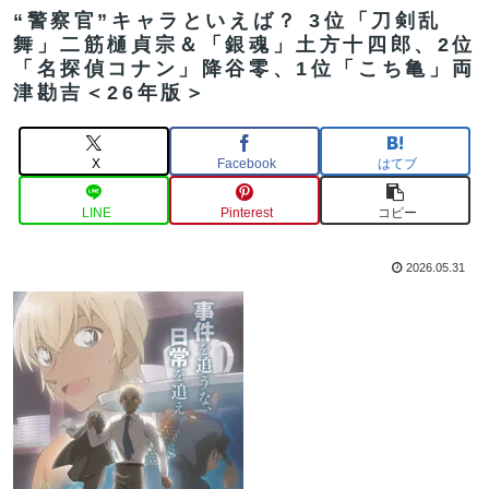
“警察官”キャラといえば？ 3位「刀剣乱
舞」二筋樋貞宗＆「銀魂」土方十四郎、2位
「名探偵コナン」降谷零、1位「こち亀」両
津勘吉＜26年版＞
X
Facebook
はてブ
LINE
Pinterest
コピー
2026.05.31