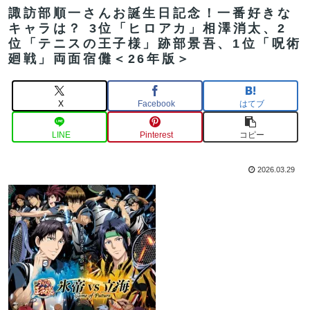
諏訪部順一さんお誕生日記念！一番好きな
キャラは？ 3位「ヒロアカ」相澤消太、2
位「テニスの王子様」跡部景吾、1位「呪術
廻戦」両面宿儺＜26年版＞
X
Facebook
はてブ
LINE
Pinterest
コピー
2026.03.29