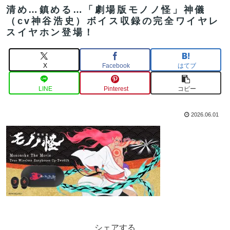
清め…鎮める…「劇場版モノノ怪」神儀
（cv神谷浩史）ボイス収録の完全ワイヤレ
スイヤホン登場！
X
Facebook
はてブ
LINE
Pinterest
コピー
2026.06.01
シェアする