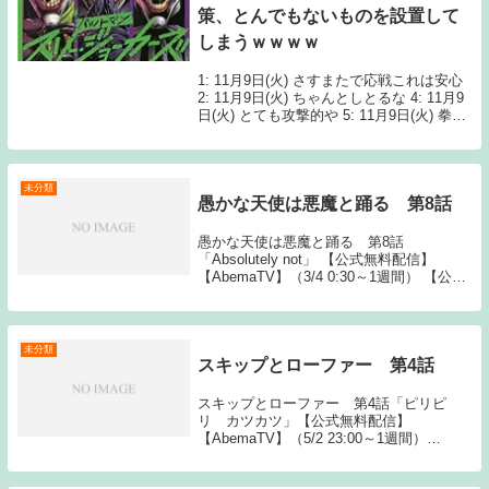
策、とんでもないものを設置して
しまうｗｗｗｗ
1: 11月9日(火) さすまたで応戦これは安心
2: 11月9日(火) ちゃんとしとるな 4: 11月9
日(火) とても攻撃的や 5: 11月9日(火) 拳銃
くらい用意しとかなあかんやろ 6: 11月9日
(火) 車内使いにくそう 10: ...
未分類
愚かな天使は悪魔と踊る 第8話
愚かな天使は悪魔と踊る 第8話
「Absolutely not」 【公式無料配信】
【AbemaTV】（3/4 0:30～1週間） 【公式
有料配信】 【U-NEXT】 【Hulu】
【ABEMA】 【Amazonプライム】 The
post ...
未分類
スキップとローファー 第4話
スキップとローファー 第4話「ピリピ
リ カツカツ」【公式無料配信】
【AbemaTV】（5/2 23:00～1週間）
【AbemaTV】（5/2 23:30～1週間）【公式
有料配信】【U-NEXT】 【Hulu】