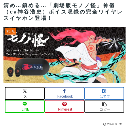
清め…鎮める…「劇場版モノノ怪」神儀
（cv神谷浩史）ボイス収録の完全ワイヤレ
スイヤホン登場！
未分類
X
Facebook
はてブ
LINE
Pinterest
コピー
2026.05.31