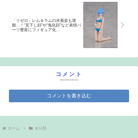
「リゼロ」レム＆ラムの水着姿も堪
能…！“見下し顔”や“鬼化顔”など表情パ
ーツ豊富にフィギュア化
【KADOKAWA PLASTIC MODEL
SERIES】
コメント
コメントを書き込む
ホーム
未分類