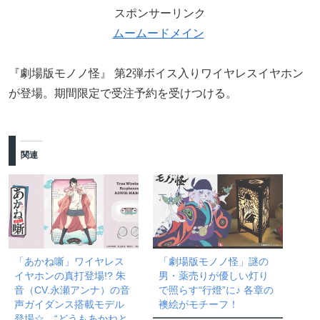
スポンサーリンク
ムームードメイン
『劇場版モノノ怪』 第2弾ボイス入りワイヤレスイヤホン
が登場。期間限定で受注予約を受けつける。
関連
「あかね噺」ワイヤレス
「劇場版モノノ怪」謎の
イヤホンの真打登場!? 朱
男・薬売りが優しい灯り
音（CV.永瀬アンナ）の音
で照らす“行燈”に♪ 各章の
声ガイダンス搭載モデル
襖絵がモチーフ！
登場☆ “どうもあかねと