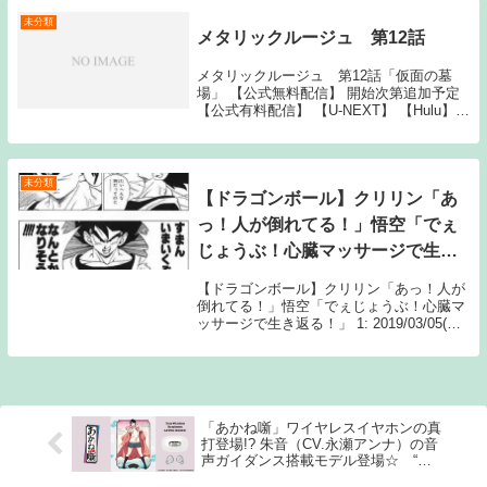
【ABEMA】【Amazonプ...
未分類
メタリックルージュ 第12話
メタリックルージュ 第12話「仮面の墓
場」 【公式無料配信】 開始次第追加予定
【公式有料配信】 【U-NEXT】 【Hulu】
【ABEMA】 【Amazonプライム】 【バン
ダイ】 【dアニメストア】 【TELASA The
post ...
未分類
【ドラゴンボール】クリリン「あ
っ！人が倒れてる！」悟空「でぇ
じょうぶ！心臓マッサージで生き
返る！」
【ドラゴンボール】クリリン「あっ！人が
倒れてる！」悟空「でぇじょうぶ！心臓マ
ッサージで生き返る！」 1: 2019/03/05(火)
08:16:25.40 悟空「でぇじょうぶですか
ー！？でぇじょうぶですかー！？意識な
し！呼吸なし！クリリン...
「あかね噺」ワイヤレスイヤホンの真
打登場!? 朱音（CV.永瀬アンナ）の音
声ガイダンス搭載モデル登場☆ “ど
うもあかねと申します”