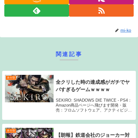
mi-ko
関連記事
未分類
全クリした時の達成感がガチでヤ
バすぎるゲームｗｗｗｗ
SEKIRO: SHADOWS DIE TWICE - PS4：
Amazon商品ページへ飛びます開発・販
売：フロムソフトウェア、アクティビジョ
ン1: 05/11(月) 01:39:16.653 ID:yzF sekiro
やサイコブレイクとか...
未分類
【朗報】鉄道会社のジョーカー対