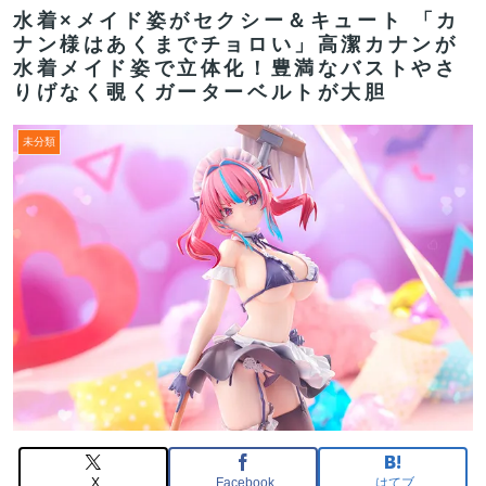
水着×メイド姿がセクシー＆キュート 「カ
ナン様はあくまでチョロい」高潔カナンが
水着メイド姿で立体化！豊満なバストやさ
りげなく覗くガーターベルトが大胆
未分類
X
Facebook
はてブ