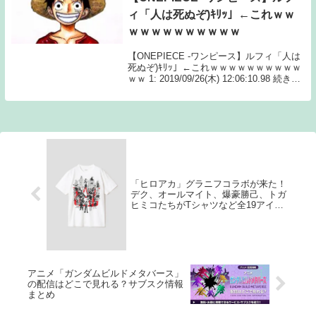
ィ「人は死ぬぞ)ｷﾘｯ」←これｗｗ
ｗｗｗｗｗｗｗｗｗｗ
【ONEPIECE -ワンピース】ルフィ「人は
死ぬぞ)ｷﾘｯ」←これｗｗｗｗｗｗｗｗｗｗ
ｗｗ 1: 2019/09/26(木) 12:06:10.98 続きを
読むSource: ちゃん速【ONEPIECE -ワン
ピース】ルフィ「人は死ぬぞ)...
「ヒロアカ」グラニフコラボが来た！
デク、オールマイト、爆豪勝己、トガ
ヒミコたちがTシャツなど全19アイテ
ムで登場☆
アニメ「ガンダムビルドメタバース」
の配信はどこで見れる？サブスク情報
まとめ