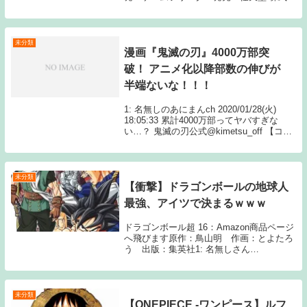
社ポケモン1: 名無しさん 新入社員「ドラ
ゴンゴーストじめんひこうどくむしみずで
んきいわくさあくこおりノーマルほのお...
未分類
漫画『鬼滅の刃』4000万部突
破！ アニメ化以降部数の伸びが
半端ないな！！！
1: 名無しのあにまんch 2020/01/28(火)
18:05:33 累計4000万部ってヤバすぎな
い…？ 鬼滅の刃公式@kimetsu_off 【コミ
ックス第19巻初版150万部＆シリーズ累計
4000万部突破!!】 Source: あ...
未分類
【衝撃】ドラゴンボールの地球人
最強、アイツで決まるｗｗｗ
ドラゴンボール超 16：Amazon商品ページ
へ飛びます原作：鳥山明 作画：とよたろ
う 出版：集英社1: 名無しさん
23:39:25.463 ID:9v 武天老師だよな 2: 名無
しさん 23:40:57.409 クリリン←鼻がない
天津...
未分類
【ONEPIECE -ワンピース】ルフ