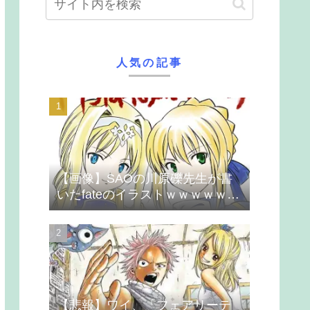
人気の記事
【画像】SAOの川原礫先生が書
いたfateのイラストｗｗｗｗｗｗ
ｗｗｗ
【悲報】ワイ、「フェアリーテ