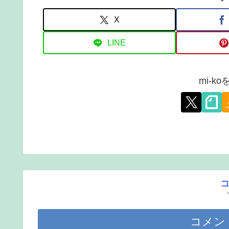
X
LINE
mi-k
コメン