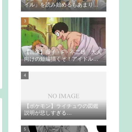
イル」を読み始めるもあまりの
つまらなさに挫折する
【画像】藤子・F・不二雄「大人
向けの短編描くぞ！アイドルが
無理やり抱かれるシーン入れ
よ」
【ポケモン】ライチュウの図鑑
説明が悲しすぎる…