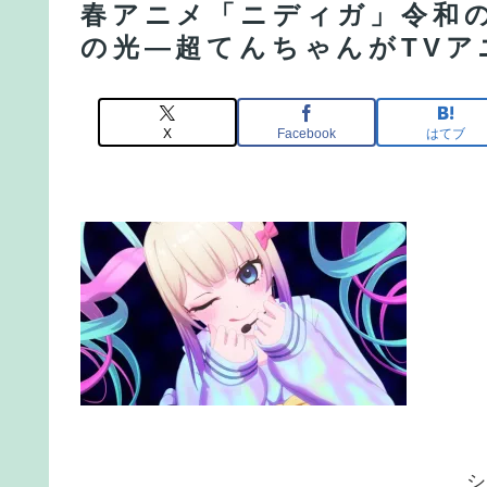
春アニメ「ニディガ」令和
の光―超てんちゃんがTVア
X
Facebook
はてブ
シ