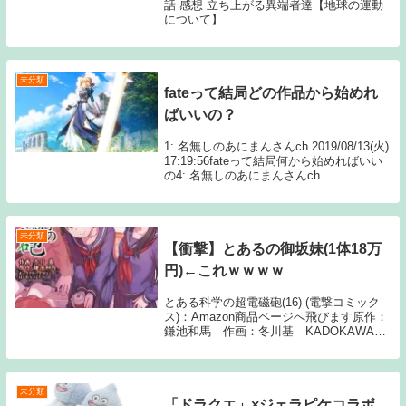
話 感想 立ち上がる異端者達【地球の運動
について】
未分類
fateって結局どの作品から始めれ
ばいいの？
1: 名無しのあにまんさんch 2019/08/13(火)
17:19:56fateって結局何から始めればいい
の4: 名無しのあにまんさんch
2019/08/13(火) 17:21:23>>1そのソシャゲ
が一番いいと思うけど82: 名無し...
未分類
【衝撃】とあるの御坂妹(1体18万
円)←これｗｗｗｗ
とある科学の超電磁砲(16) (電撃コミック
ス)：Amazon商品ページへ飛びます原作：
鎌池和馬 作画：冬川基 KADOKAWA1:
名無しさん 欲しい 2: 名無しさん 原価で買
えるわけない 5: 名無しさん 末端価格はも
っとするだろ 3...
未分類
「ドラクエ」×ジェラピケコラボ