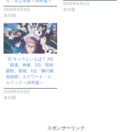
ら」木之本桜＜26年版＞
2026年6月1日
2026年4月4日
未分類
未分類
“兄”キャラといえば？ 3位
「銀魂」神威、2位「呪術
廻戦」脹相、1位「鋼の錬
金術師」エドワード・エ
ルリック＜26年版＞
2026年6月6日
未分類
スポンサーリンク