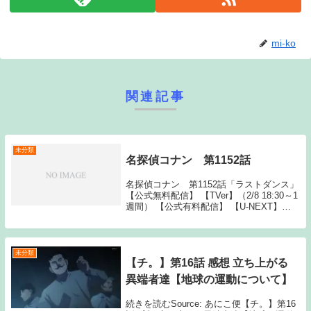
mi-ko
関連記事
未分類
名探偵コナン 第1152話
名探偵コナン 第1152話「ラストダンス」
【公式無料配信】 【TVer】（2/8 18:30～1
週間） 【公式有料配信】 【U-NEXT】
【Hulu】 【Amazonプライム】 【バンダ
イ】 【DMM】 【ひかりTV Source: N...
未分類
【チ。】第16話 感想 立ち上がる
異端者達【地球の運動について】
続きを読むSource: あにこ便【チ。】第16