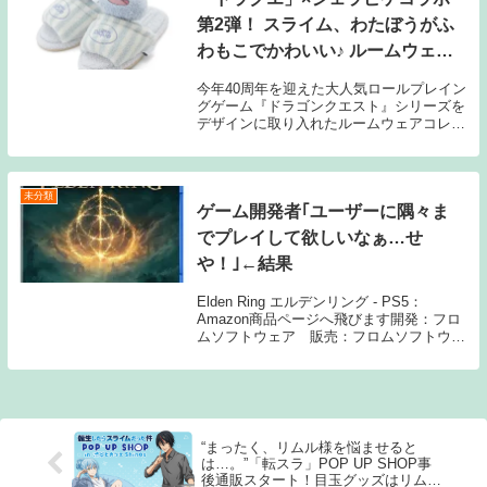
第2弾！ スライム、わたぼうがふ
わもこでかわいい♪ ルームウェア
やポーチなど新作アイテムが8月7
今年40周年を迎えた大人気ロールプレイン
日より全国発売
グゲーム『ドラゴンクエスト』シリーズを
デザインに取り入れたルームウェアコレク
ション「GELATO PIQUE encounters
DRAGON QUEST」が、2026年8月7日(金)
より「全国のジ...
未分類
ゲーム開発者｢ユーザーに隅々ま
でプレイして欲しいなぁ…せ
や！｣←結果
Elden Ring エルデンリング - PS5：
Amazon商品ページへ飛びます開発：フロ
ムソフトウェア 販売：フロムソフトウェ
ア、バンダイナムコエンターテインメント
1: 名無しさん ゲーム開発者｢フルコンプし
たらエンディング変わるように...
“まったく、リムル様を悩ませると
は…。”「転スラ」POP UP SHOP事
後通販スタート！目玉グッズはリムル