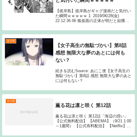
と気付いた瞬間ｗｗｗｗｗ
【彼岸島】彼岸島がギャグ漫画だと気付い
た瞬間ｗｗｗｗｗ 1: 2019/06/28(金)
22:12:36.06 狐仮面の正体が明だと姑獲鳥
が気づかなかった時 続きを読むSource: ち
ゃん速【彼岸島】彼岸島がギャグ漫画だと
気付いた瞬間ｗ...
未分類
【女子高生の無駄づかい】第8話
感想 無限大な夢のあとには何も
ない？
続きを読むSource: あにこ便【女子高生の
無駄づかい】第8話 感想 無限大な夢のあと
には何もない？
未分類
薫る花は凛と咲く 第12話
薫る花は凛と咲く 第12話「海辺の惑い」
【公式無料配信】 【ABEMA】（9/21 1:00
～1週間） 【公式有料配信】 【Netflix】
【U-NEXT】 【ABEMA】 薫る花は凛と咲
く 動画一覧TOPへSource: New fe...