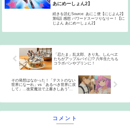
あにめーしょん2】
続きを読むSource: あにこ便【にじよん2】
第6話 感想 パワードスーツりなりー！【に
じよん あにめーしょん2】
「忍たま」乱太郎、きり丸、しんべヱ
たちがアップルパイに!? 六年生たちも
コラボパンやプリンに！
その発想はなかった！「テストのない
世界になーれ」vs「あるべき世界に戻
して」…改変魔法で上書きしあう“ル
ルリリ式魔法大戦”が勃発!?「魔法の姉
妹ルルットリリィ」第8話【ネタバレ
あり反応まとめ】
コメント