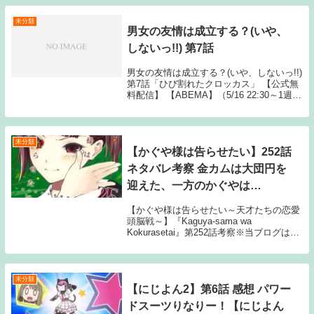
未分類
男女の友情は成立する？(いや、
しないっ!!) 第7話
男女の友情は成立する？(いや、しないっ!!)
第7話「ひび割れたクロッカス」 【公式無
料配信】 【ABEMA】（5/16 22:30～1週
間） 【公式有料配信】 【U-NEXT】
【Hulu】 【ABEMA】 【Amaz Source:
N...
未分類
【かぐや様は告らせたい】252話
ネタバレ考察 金カムは大団円を
迎えた、一方のかぐやは…
【かぐや様は告らせたい～天才たちの恋愛
頭脳戦～】『Kaguya-sama wa
Kokurasetai』第252話考察※当ブログは感
想・考察まとめサイトです。最新話に関す
る記事のため、タイトルにはネタバレと注
記しておりますが、マンガ本編のセ...
未分類
【にじよん2】第6話 感想 パワー
ドスーツりなりー！【にじよん