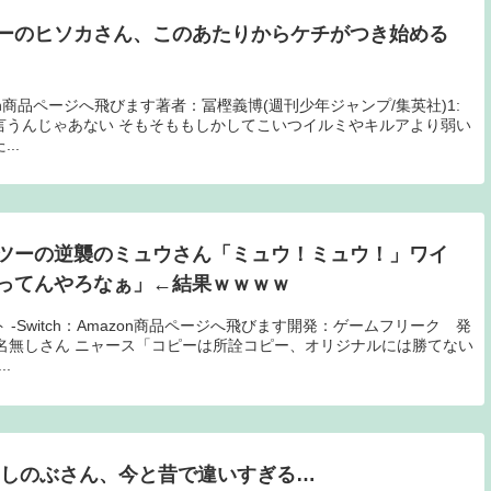
ーのヒソカさん、このあたりからケチがつき始める
mazon商品ページへ飛びます著者：冨樫義博(週刊少年ジャンプ/集英社)1:
言うんじゃあない そもそももしかしてこいつイルミやキルアより弱い
..
ツーの逆襲のミュウさん「ミュウ！ミュウ！」ワイ
ってんやろなぁ」←結果ｗｗｗｗ
-Switch：Amazon商品ページへ飛びます開発：ゲームフリーク 発
: 名無しさん ニャース「コピーは所詮コピー、オリジナルには勝てない
.
のしのぶさん、今と昔で違いすぎる…