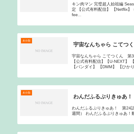
キン肉マン 完璧超人始祖編 Sea
定 【公式有料配信】 【Netflix】
fee...
未分類
宇宙なんちゃら こてつく
宇宙なんちゃら こてつくん 第
【公式有料配信】【U-NEXT】 【
【バンダイ】 【DMM】 【ひかり.
未分類
わんだふるぷりきゅあ！
わんだふるぷりきゅあ！ 第24話「
週間） わんだふるぷりきゅあ！動画一