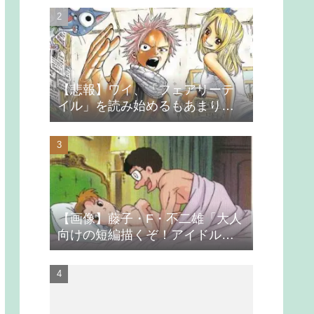
【悲報】ワイ、「フェアリーテ
イル」を読み始めるもあまりの
つまらなさに挫折する
【画像】藤子・F・不二雄「大人
向けの短編描くぞ！アイドルが
無理やり抱かれるシーン入れ
よ」