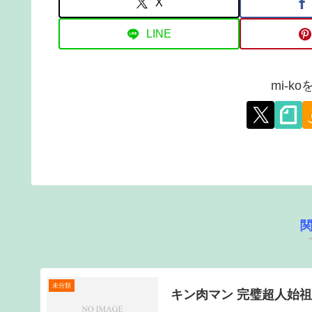
X
LINE
mi-k
未分類
キン肉マン 完璧超人始祖編 