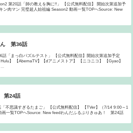
son2 第20話「師の教えを胸に!!」 【公式無料配信】 開始次第追加予
 キン肉マン 完璧超人始祖編 Season2 動画一覧TOPへSource: New
ん 第36話
36話「まっ白パズルテスト」 【公式無料配信】開始次第追加予定
Hulu】 【AbemaTV】【dアニメストア】 【ニコニコ】 【Gyao】
..
 第24話
不思議すぎるたまご」 【公式無料配信】 【TVer】（7/14 9:00～1
覧TOPへSource: New feedわんだふるぷりきゅあ！ 第24話