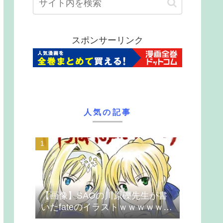
スポンサーリンク
人気の記事
【画像】SAOの川原礫先生が書
いたfateのイラストｗｗｗｗｗｗ
ｗｗｗ