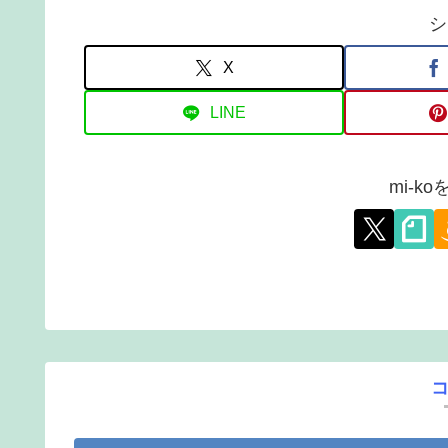
シ
X
LINE
mi-k