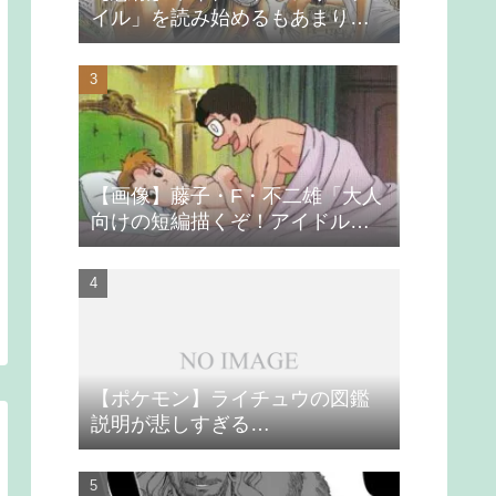
イル」を読み始めるもあまりの
つまらなさに挫折する
【画像】藤子・F・不二雄「大人
向けの短編描くぞ！アイドルが
無理やり抱かれるシーン入れ
よ」
【ポケモン】ライチュウの図鑑
説明が悲しすぎる…