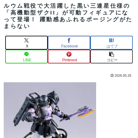
ルウム戦役で大活躍した黒い三連星仕様の
「高機動型ザクII」が可動フィギュアにな
って登場！ 躍動感あふれるポージングがた
まらない
X
Facebook
はてブ
LINE
Pinterest
コピー
2026.05.26