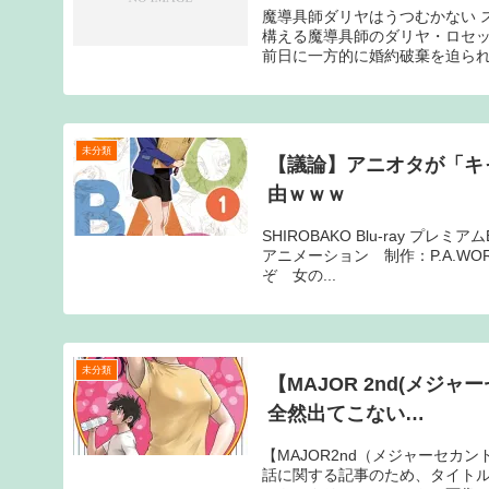
魔導具師ダリヤはうつむかない 
構える魔導具師のダリヤ・ロセ
前日に一方的に婚約破棄を迫られる。ト 
未分類
【議論】アニオタが「キ
由ｗｗｗ
SHIROBAKO Blu-ray プレ
アニメーション 制作：P.A.WOR
ぞ 女の...
未分類
【MAJOR 2nd(メジ
全然出てこない…
【MAJOR2nd（メジャーセカ
話に関する記事のため、タイト