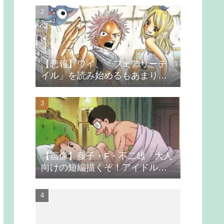
【悲報】ワイ、「フェアリーテ
イル」を読み始めるもあまりの
つまらなさに挫折する
【画像】藤子・F・不二雄「大人
向けの短編描くぞ！アイドルが
無理やり抱かれるシーン入れ
よ」