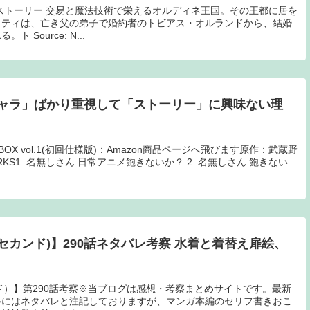
ストーリー 交易と魔法技術で栄えるオルディネ王国。その王都に居を
ッティは、亡き父の弟子で婚約者のトビアス・オルランドから、結婚
Source: N...
ャラ」ばかり重視して「ストーリー」に興味ない理
ミアムBOX vol.1(初回仕様版)：Amazon商品ページへ飛びます原作：武蔵野
KS1: 名無しさん 日常アニメ飽きないか？ 2: 名無しさん 飽きない
ャーセカンド)】290話ネタバレ考察 水着と着替え扉絵、
ンド）】第290話考察※当ブログは感想・考察まとめサイトです。最新
ルにはネタバレと注記しておりますが、マンガ本編のセリフ書きおこ