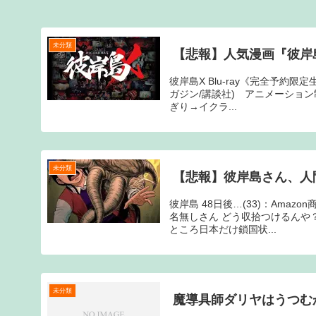
未分類
【悲報】人気漫画『彼岸
彼岸島X Blu-ray《完全予約
ガジン/講談社) アニメーション制作：
ぎり→イクラ...
未分類
【悲報】彼岸島さん、人
彼岸島 48日後…(33)：Ama
名無しさん どう収拾つけるんや？ 
ところ日本だけ鎖国状...
未分類
魔導具師ダリヤはうつむ