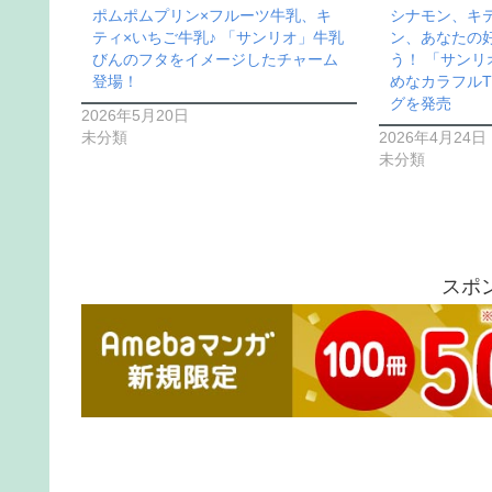
ポムポムプリン×フルーツ牛乳、キ
シナモン、キ
ティ×いちご牛乳♪ 「サンリオ」牛乳
ン、あなたの
びんのフタをイメージしたチャーム
う！ 「サン
登場！
めなカラフル
グを発売
2026年5月20日
未分類
2026年4月24日
未分類
スポ