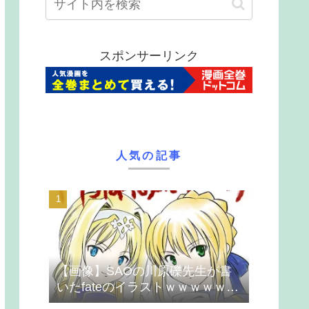
スポンサーリンク
人気の記事
【画像】SAOの川原礫先生が書
いたfateのイラストｗｗｗｗｗｗ
ｗｗｗ