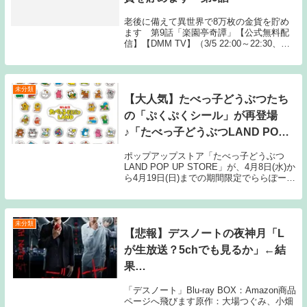
老後に備えて異世界で8万枚の金貨を貯め
ます 第9話「楽園亭奇譚」【公式無料配
信】【DMM TV】（3/5 22:00～22:30、見
逃し視聴不可)【AbemaTV】（3/10 3:00～
1週間）【Gyao】（3/10 2:30～1週間)
【公...
未分類
【大人気】たべっ子どうぶつたち
の「ぷくぷくシール」が再登場
♪「たべっ子どうぶつLAND POP
UP STORE」がららぽーと福岡で
ポップアップストア「たべっ子どうぶつ
開催
LAND POP UP STORE」が、4月8日(水)か
ら4月19日(日)までの期間限定でららぽーと
福岡にて開催。完売となっていた「ぷくぷ
くシール」も再登場する。
未分類
【悲報】デスノートの夜神月「L
が生放送？5chでも見るか」←結
果…
「デスノート」Blu-ray BOX：Amazon商品
ページへ飛びます原作：大場つぐみ、小畑