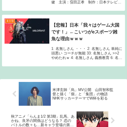
健 主演：窪田正孝 制作：日本テレビ1:
名無しさん 5ch 「これ関東しか放送してな
いぞｗｗ」 「関西やってない」 「なんで
関東限定？」 夜神月「...
未分類
【悲報】日本「我々はゲーム大国
です！」←こいつがeスポーツ雑
魚な理由ｗｗｗ
1: 名無しさん ・・・ 2: 名無しさん 単純に
頭悪い コーチが無能 33: 名無しさん >>2
やめたれｗ 4: 名無しさん 義務教育 6: 名無
しさん だって上手い奴を課金で塞ぐやん🥺
7: 名無しさん 普通に強いやん格ゲーとか
シャド...
米津玄師「烏」MV公開 山田智和監
督と描く「個」と「集団」の物語
NHKサッカーテーマでW杯を彩る
秋アニメ「らんま1/2 第3期」乱馬、あ
かね、良牙の関係はどうなる？ 恋の
バトルの数々も…新キャラ登場の第2