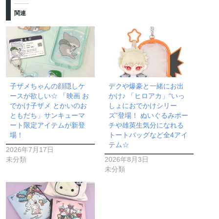
関連
子ザメちゃんの顔隠しケ
デクや爆豪と一緒にお出
ースが欲しい☆ 「映画 お
かけ♪ 「ヒロアカ」“いっ
でかけ子ザメ とかいのお
しょにおでかけシリー
ともだち」サンキューマ
ズ”登場！ ぬいぐるみポー
ート限定アイテムが新登
チや雄英生気分になれる
場！
トートバッグなど全4アイ
テム☆
2026年7月17日
未分類
2026年8月3日
未分類