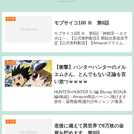
未分類
モブサイコ100 Ⅲ 第6話
モブサイコ100 Ⅲ 第6話「神樹③ ～エク
ボは～」【公式無料配信】開始次第追加予
定【公式有料配信】【Amazonプライム】
モブサイコ100 Ⅲ動画一覧TOPへSource:
New feedモブサイコ100 Ⅲ 第6話
未分類
【衝撃】ハンターハンターのメル
エムさん、とんでもない正論を言
い放つｗｗｗｗ
HUNTER×HUNTER G.I編 Blu-ray BOX(本
編4枚組)：Amazon商品ページへ飛びます
原作：冨樫義博(週刊少年ジャンプ/集英
社) アニメーション制作：マッドハウス1:
20/08/07(金)06:46:44 ID:CE...
未分類
老後に備えて異世界で8万枚の金
貨を貯めます 第9話