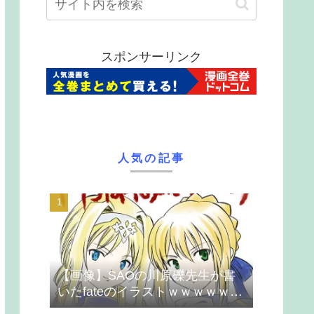
スポンサーリンク
人気の記事
【画像】SAOの川原礫先生が書
いたfateのイラストｗｗｗｗｗｗ
ｗｗｗ