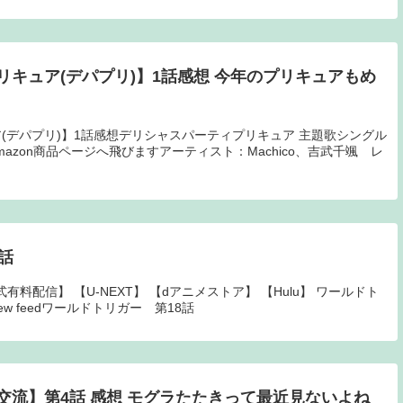
キュア(デパプリ)】1話感想 今年のプリキュアもめ
(デパプリ)】1話感想デリシャスパーティプリキュア 主題歌シングル
：Amazon商品ページへ飛びますアーティスト：Machico、吉武千颯 レ
話
有料配信】 【U-NEXT】 【dアニメストア】 【Hulu】 ワールドト
New feedワールドトリガー 第18話
交流】第4話 感想 モグラたたきって最近見ないよね