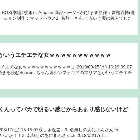
lu-ray BOX(本編4枚組)：Amazon商品ページへ飛びます原作：冨樫義博(週
ーション制作：マッドハウス1: 名無しさん こういう実は善人でした
かいうエチエチな女ｗｗｗｗｗｗｗｗｗｗｗ
女ｗｗｗｗｗｗｗｗｗｗｗ 1: 2019/09/25(水) 16:29:39.07
きを読むSource: ちゃん速シンフォギアのマリアとかいうエチエチ
くんってバカで明るい感じからあまり感じないけど
/08/17(土) 15:15:07哀しき過去…6: 名無しのあにまんさんch
>1まあいいか！！2: 名無しのあにまんさんch 2019/08/17(土...