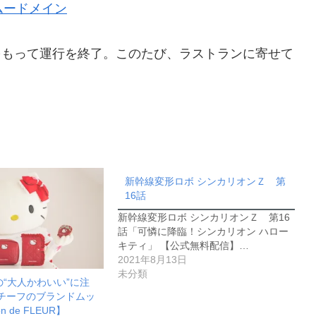
ムードメイン
日をもって運行を終了。このたび、ラストランに寄せて
新幹線変形ロボ シンカリオンＺ 第
16話
新幹線変形ロボ シンカリオンＺ 第16
話「可憐に降臨！シンカリオン ハロー
キティ」 【公式無料配信】…
2021年8月13日
未分類
“大人かわいい”に注
モチーフのブランドムッ
 de FLEUR】