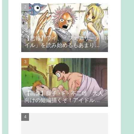
【悲報】ワイ、「フェアリーテ
イル」を読み始めるもあまりの
つまらなさに挫折する
【画像】藤子・F・不二雄「大人
向けの短編描くぞ！アイドルが
無理やり抱かれるシーン入れ
よ」