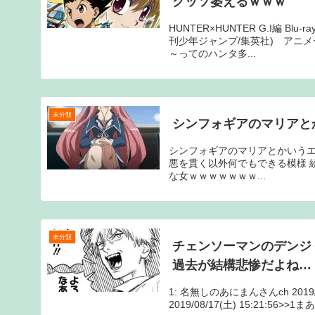
クッソ萎えるｗｗｗ
HUNTER×HUNTER G.I編 B
刊少年ジャンプ/集英社) アニメ
～ってのハンタ多...
未分類
シンフォギアのマリアと
シンフォギアのマリアとかいうエチエチな
悪を貫く以外何でもできる模様 続
な女ｗｗｗｗｗｗｗ...
未分類
チェンソーマンのデンジ
過去が結構悲惨だよね…
1: 名無しのあにまんさんch 2019
2019/08/17(土) 15:21:56>