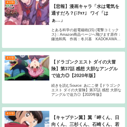
未分類
【悲報】漫画キャラ「水は電気を
通すだろ？(ﾆﾁｬｧ」 ワイ「は
ぁ…」
とある科学の超電磁砲(15) (電撃コミック
ス)：Amazon商品ページへ飛びます原作：
鎌池和馬 作画：冬川基 KADOKAWA1:
名無しさん こういうところで学が出るよね
2: 名無しさん 火矢で鉄が溶けるぞ 3: 名無
しさん 今度は何...
未分類
【ドラゴンクエスト ダイの大冒
険】第37話 感想 大胆なアングル
で迫力◎【2020年版】
続きを読むSource: あにこ便【ドラゴンク
エスト ダイの大冒険】第37話 感想 大胆な
アングルで迫力◎【2020年版】
未分類
【キャプテン翼】翼「岬くん、日
向くん、三杉くん、石崎くん、若