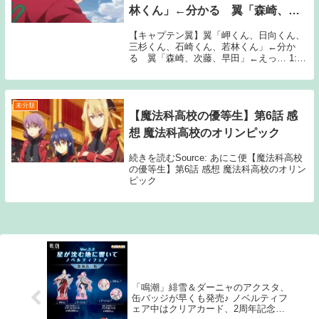
林くん」←分かる 翼「森崎、次
藤、早田」←えっ…
【キャプテン翼】翼「岬くん、日向くん、
三杉くん、石崎くん、若林くん」←分か
る 翼「森崎、次藤、早田」←えっ… 1:
2019/12/24(火) 20:11:06.74
ID:A1mR+TYA0EVE 何か悲しい 続きを読
むSource: ち...
未分類
【魔法科高校の優等生】第6話 感
想 魔法科高校のオリンピック
続きを読むSource: あにこ便【魔法科高校
の優等生】第6話 感想 魔法科高校のオリン
ピック
「鳴潮」緋雪＆ダーニャのアクスタ、
缶バッジが早くも発売♪ ノベルティフ
ェア中はクリアカード、2周年記念ポ