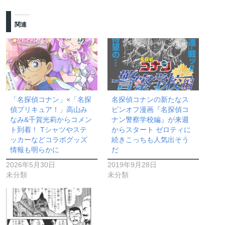
関連
「名探偵コナン」×「名探
名探偵コナンの新たなス
偵プリキュア！」高山み
ピンオフ漫画『名探偵コ
なみ&千賀光莉からコメン
ナン警察学校編』が来週
ト到着！ Tシャツやステ
からスタート ゼロティに
ッカーなどコラボグッズ
続きこっちも人気出そう
情報も明らかに
だ
2026年5月30日
2019年9月28日
未分類
未分類