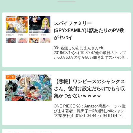
未分類
スパイファミリー
(SPY×FAMILY)1話あたりのPV数
がヤバイ
90: 名無しのあにまんさんch
2019/08/15(木) 19:39:47他の曜日のトップ
が50万60万のなか90万叩き出すスパイ地獄
楽もレンダも他の曜日ならトップだし続き
を読むSource: あにまんchスパイファミリ
ー(SPY×FA...
未分類
【悲報】ワンピースのシャンクス
さん、後付け設定だらけでもう収
集がつかないｗｗｗｗ
ONE PIECE 98：Amazon商品ページへ飛
びます著者：尾田栄一郎(週刊少年ジャン
プ/集英社)1: 01/31 04:44:27.94 ID:tH 下手
に四皇とかにしたせいでもうインフレに付
き合わされてメチャクチャ 2: 01/31...