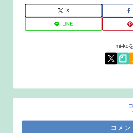
X
LINE
mi-k
コメン