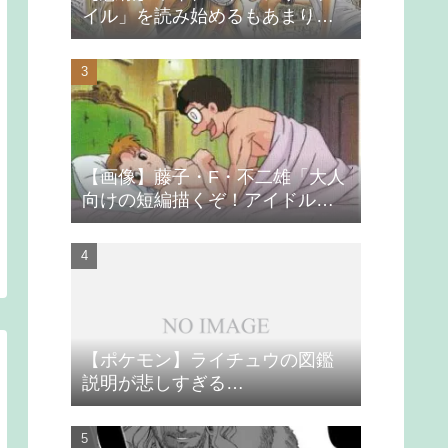
イル」を読み始めるもあまりの
つまらなさに挫折する
【画像】藤子・F・不二雄「大人
向けの短編描くぞ！アイドルが
無理やり抱かれるシーン入れ
よ」
【ポケモン】ライチュウの図鑑
説明が悲しすぎる…