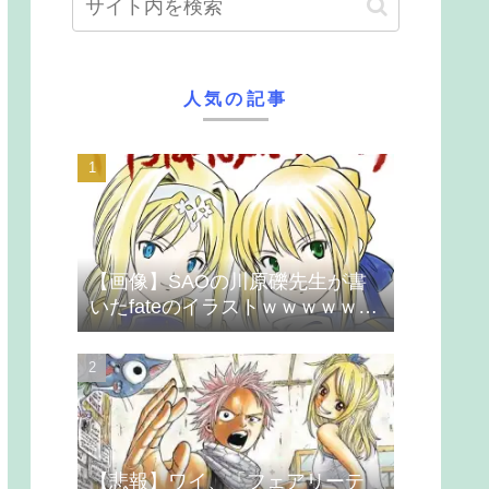
人気の記事
【画像】SAOの川原礫先生が書
いたfateのイラストｗｗｗｗｗｗ
ｗｗｗ
【悲報】ワイ、「フェアリーテ