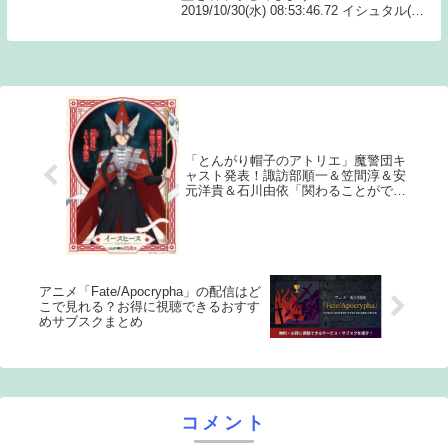
2019/10/30(水) 08:53:46.72 イシュタル(遠
坂凛) エレシュキガル(遠坂凛) パールヴァ
ティ(間桐桜) カーマ(間桐桜) シトナイ(イ
リ...
「とんがり帽子のアトリエ」魔警団キ
ャスト発表！諏訪部順一＆笠間淳＆安
元洋貴＆石川由依「関わることができ
てとてもうれしく」
アニメ「Fate/Apocrypha」の配信はど
こで見れる？お得に視聴できるおすす
めサブスクまとめ
コメント