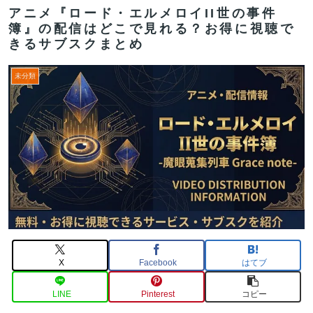
アニメ『ロード・エルメロイII世の事件
簿』の配信はどこで見れる？お得に視聴で
きるサブスクまとめ
未分類
X
Facebook
はてブ
LINE
Pinterest
コピー