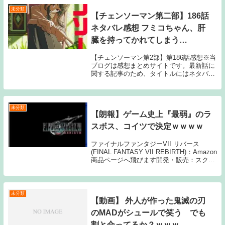
未分類
【チェンソーマン第二部】186話
ネタバレ感想 フミコちゃん、肝
臓を持ってかれてしまう…
【チェンソーマン第2部】第186話感想※当
ブログは感想まとめサイトです。最新話に
関する記事のため、タイトルにはネタバレ
と注記しておりますが、マンガ本編のセリ
フ書きおこしやスクリーンショットの画像
等、内容の詳細に触れる情報は一切公開し
ておりま...
未分類
【朗報】ゲーム史上『最弱』のラ
スボス、コイツで決定ｗｗｗｗ
ファイナルファンタジーVII リバース
(FINAL FANTASY VII REBIRTH)：Amazon
商品ページへ飛びます開発・販売：スクウ
ェア・エニックス1: 名無しさん 風来のシ
レンの魔蝕虫だろ はい、このスレ終わり
2: 名無しさ...
未分類
【動画】 外人が作った鬼滅の刃
のMADがシュールで笑う でも
割と合ってるか？ｗｗｗ