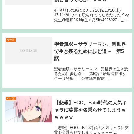
4: 名無しのあにまんch 2019/10/26(土)
17:11:20 ワニも殴られててだめだった Sky
先生@裏垢JK1年生✨@Sky49269271 これ
鬼滅の刃ってマ？ 動画を再生するには、
videoタグをサポー Source: あ...
未分類
聖者無双～サラリーマン、異世界
で生き残るために歩む道～ 第5
話
聖者無双～サラリーマン、異世界で生き残
るために歩む道～ 第5話「治癒院長ボタ
クーリ登場」【公式無料配信】
【AbemaTV】（8/4 2:00～1週間、地上波1
週間先行）【AbemaTV】（8/4 2:30～1週
間）【公式有料配信】【U-NE...
未分類
【悲報】FGO、Fate時代の人気キ
ャラに英霊を名乗らせてしまうｗ
ｗｗｗｗ
【悲報】FGO、Fate時代の人気キャラに英
霊を名乗らせてしまうｗｗｗｗｗ 1: