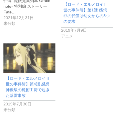
件簿 -魔眼蒐集列車 Grace
【ロード・エルメロイⅡ
note- 特別編 ストーリー
世の事件簿】第1話 感想
Fate…
罪の代償は幼女からの3つ
2021年12月31日
の要求
未分類
2019年7月9日
アニメ
【ロード・エルメロイⅡ
世の事件簿】第4話 感想
神殿級の魔術工房で起き
た落雷事故
2019年7月30日
未分類