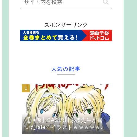
スポンサーリンク
人気の記事
【画像】SAOの川原礫先生が書
いたfateのイラストｗｗｗｗｗｗ
ｗｗｗ