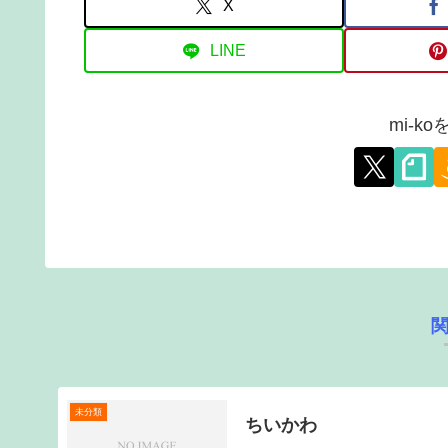
X
LINE
mi-k
未分類
ちいかわ