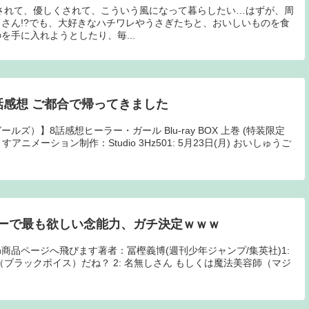
されて、優しくされて、こういう風になって暮らしたい…はずが、周
さん!?でも、大好きなハチワレやうさぎたちと、おいしいものを食
を手に入れようとしたり、毎...
話感想 ご都合で帰ってきました
ズ）】8話感想ヒーラー・ガール Blu-ray BOX 上巻 (特装限定
アニメーション制作：Studio 3Hz501: 5月23日(月) おいしゅうご
ーで最も欲しい念能力、ガチ決定ｗｗｗ
mazon商品ページへ飛びます著者：冨樫義博(週刊少年ジャンプ/集英社)1:
ブラックボイス）だね？ 2: 名無しさん もしくは魔法美容師（マジ