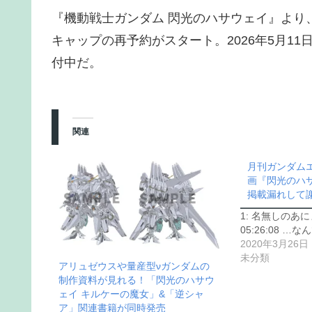
『機動戦士ガンダム 閃光のハサウェイ』より
キャップの再予約がスタート。2026年5月1
付中だ。
関連
月刊ガンダム
画『閃光のハサ
掲載漏れして
1: 名無しのあにまん
05:26:08 
2020年3月26日
未分類
アリュゼウスや量産型νガンダムの
制作資料が見れる！「閃光のハサウ
ェイ キルケーの魔女」&「逆シャ
ア」関連書籍が同時発売