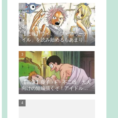
【悲報】ワイ、「フェアリーテ
イル」を読み始めるもあまりの
つまらなさに挫折する
【画像】藤子・F・不二雄「大人
向けの短編描くぞ！アイドルが
無理やり抱かれるシーン入れ
よ」