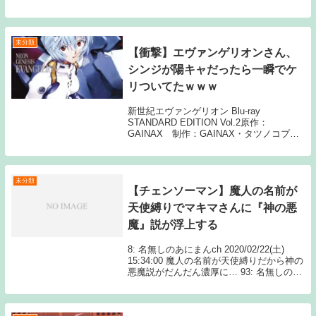
ア、バンダイナムコエンターテインメント
1: 3月5日(土) ID:ji7 いや凄すぎだろ 今まで
フロムが嫌いで...
未分類
【衝撃】エヴァンゲリオンさん、
シンジが陽キャだったら一瞬でケ
リついてたｗｗｗ
新世紀エヴァンゲリオン Blu-ray
STANDARD EDITION Vol.2原作：
GAINAX 制作：GAINAX・タツノコプロ/
テレビ東京・NAS1: 名無しさん 陰キャが
過ぎる 2: 名無しさん トウジとかだったら
サードインパク...
未分類
【チェンソーマン】魔人の名前が
天使縛りでマキマさんに『神の悪
魔』説が浮上する
8: 名無しのあにまんch 2020/02/22(土)
15:34:00 魔人の名前が天使縛りだから神の
悪魔説がだんだん濃厚に… 93: 名無しのあ
にまんch 2020/02/22(土) 16:15:57 >&gt
Source: あにまん...