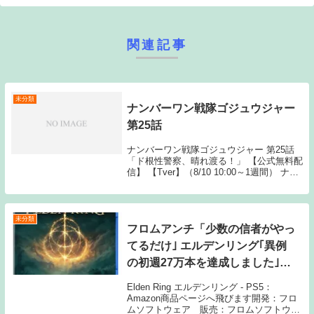
関連記事
未分類
ナンバーワン戦隊ゴジュウジャー
第25話
ナンバーワン戦隊ゴジュウジャー 第25話
「ド根性警察、晴れ渡る！」 【公式無料配
信】 【Tver】（8/10 10:00～1週間） ナン
バーワン戦隊ゴジュウジャー 動画一覧
TOPへSource: New feedナンバーワン戦隊
ゴジュウジャ...
未分類
フロムアンチ「少数の信者がやっ
てるだけ｣ エルデンリング｢異例
の初週27万本を達成しました｣←
これさぁ
Elden Ring エルデンリング - PS5：
Amazon商品ページへ飛びます開発：フロ
ムソフトウェア 販売：フロムソフトウェ