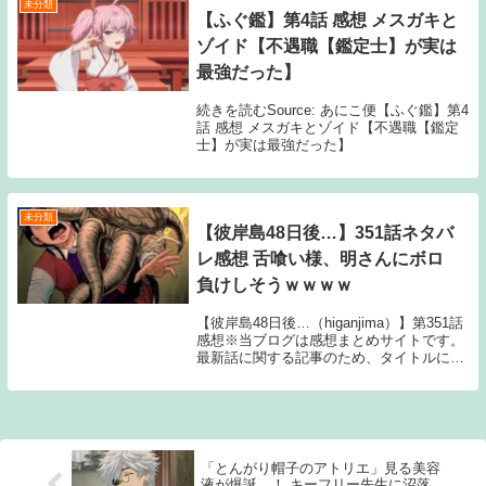
未分類
【ふぐ鑑】第4話 感想 メスガキと
ゾイド【不遇職【鑑定士】が実は
最強だった】
続きを読むSource: あにこ便【ふぐ鑑】第4
話 感想 メスガキとゾイド【不遇職【鑑定
士】が実は最強だった】
未分類
【彼岸島48日後…】351話ネタバ
レ感想 舌喰い様、明さんにボロ
負けしそうｗｗｗｗ
【彼岸島48日後…（higanjima）】第351話
感想※当ブログは感想まとめサイトです。
最新話に関する記事のため、タイトルには
ネタバレと注記しておりますが、マンガ本
編のセリフ書きおこしやスクリーンショッ
トの画像等、内容の詳細に触れる情報は...
「とんがり帽子のアトリエ」見る美容
液が爆誕…！ キーフリー先生に沼落