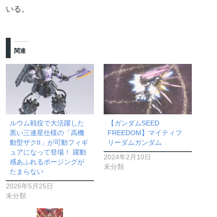
いる。
関連
ルウム戦役で大活躍した
【ガンダムSEED
黒い三連星仕様の「高機
FREEDOM】マイティフ
動型ザクII」が可動フィギ
リーダムガンダム
ュアになって登場！ 躍動
2024年2月10日
感あふれるポージングが
未分類
たまらない
2026年5月25日
未分類