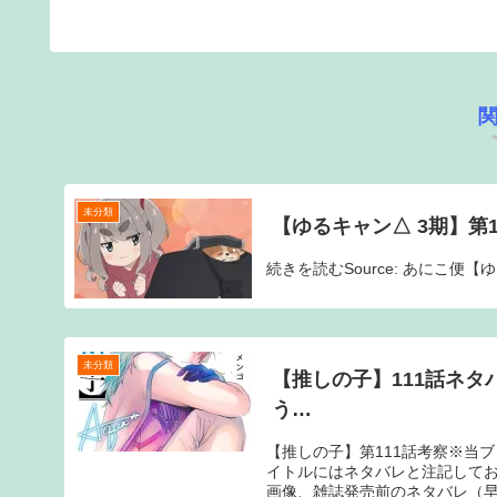
未分類
【ゆるキャン△ 3期】第
続きを読むSource: あにこ便
未分類
【推しの子】111話ネ
う…
【推しの子】第111話考察※当
イトルにはネタバレと注記して
画像、雑誌発売前のネタバレ（早