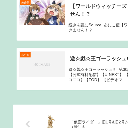
未分類
【ワールドウィッチーズ 
せん！？
続きを読むSource: あにこ便
きません！？
未分類
遊☆戯☆王ゴーラッシュ!
遊☆戯☆王ゴーラッシュ!! 第
【公式有料配信】【U-NEXT】 【
コニコ】【FOD】 【ビデオマ...
「仮面ライダー」旧1号&旧2
（骨）も