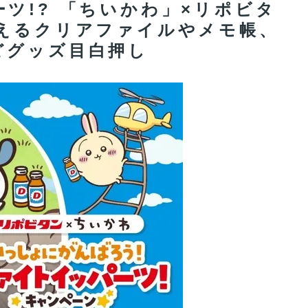
ツ!? 「ちいかわ」×リポビタ
らえるクリアファイルやメモ帳、
どグッズ目白押し