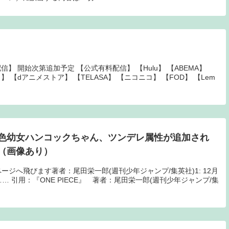
信】 開始次第追加予定 【公式有料配信】 【Hulu】 【ABEMA】
】 【dアニメストア】 【TELASA】 【ニコニコ】 【FOD】 【Lem
色幼女ハンコックちゃん、ツンデレ属性が追加され
（画像あり）
n商品ページへ飛びます著者：尾田栄一郎(週刊少年ジャンプ/集英社)1: 12月
…… 引用：『ONE PIECE』 著者：尾田栄一郎(週刊少年ジャンプ/集