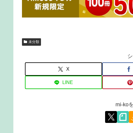
未分類
シ
X
LINE
mi-k