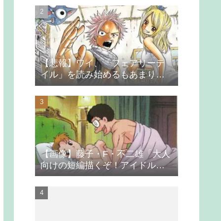
【悲報】ワイ、「フェアリーテ
イル」を読み始めるもあまりの
つまらなさに挫折する
【画像】藤子・F・不二雄「大人
向けの短編描くぞ！アイドルが
無理やり抱かれるシーン入れ
よ」