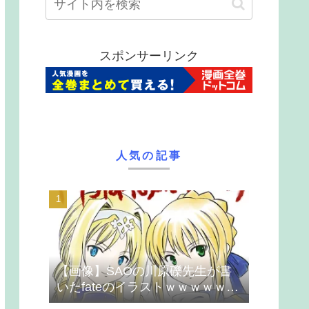
スポンサーリンク
人気の記事
【画像】SAOの川原礫先生が書
いたfateのイラストｗｗｗｗｗｗ
ｗｗｗ