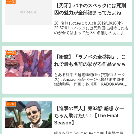
未分類
【刃牙】バキのスペックには死刑
囚の魅力が全部詰まってたよね
28: 名無しのあにまんch 2019/10/16(水)
22:57:01 スペックには死刑囚に期待したも
のが全て詰まってた 38: 名無しのあにまん
ch 2019/10/16(水) 23:26:52 >>2 Source: あ
にまんch【...
未分類
【衝撃】『ラノベの全盛期』、こ
れで最も名前の挙がる作品ｗｗｗ
とある科学の超電磁砲(16) (電撃コミック
ス)：Amazon商品ページへ飛びます原作：
鎌池和馬 作画：冬川基 KADOKAWA1:
名無しさん ラノベの全盛期←これで一番に
出てくる作品ってハルヒとちゃうよな 3:
名無しさん スレイヤーズ...
未分類
【進撃の巨人】第83話 感想 かー
ちゃん助けたい！【The Final
Season】
続きを読むSource: あにこ便【進撃の巨