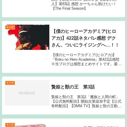
人】第83話 感想 かーちゃん助けたい！
【The Final Season】
未分類
【僕のヒーローアカデミア(ヒロ
アカ)】422話ネタバレ感想 デク
さん、ついにライジングへ…！！
【僕のヒーローアカデミア(ヒロアカ)】
『Boku no Hero Academia』第422話感想
※当ブログは感想まとめサイトです。最新
話に関する記事のため、タイトルにはネタ
バレと注記しておりますが、マンガ本編の
セリフ書きおこしやスクリーン...
未分類
贄姫と獣の王 第3話
贄姫と獣の王 第3話「魔族と人間の町」
【公式無料配信】開始次第追加予定【公式
有料配信】【DMM TV】贄姫と獣の王動画
一覧TOPへThe post 贄姫と獣の王 第3話
first appeared on Youtubeアニメ無料動画
++....
未分類