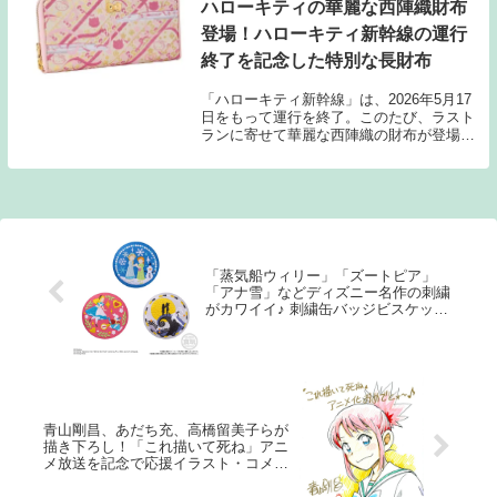
ハローキティの華麗な西陣織財布
登場！ハローキティ新幹線の運行
終了を記念した特別な長財布
「ハローキティ新幹線」は、2026年5月17
日をもって運行を終了。このたび、ラスト
ランに寄せて華麗な西陣織の財布が登場し
た。
「蒸気船ウィリー」「ズートピア」
「アナ雪」などディズニー名作の刺繍
がカワイイ♪ 刺繍缶バッジビスケット
発売
青山剛昌、あだち充、高橋留美子らが
描き下ろし！「これ描いて死ね」アニ
メ放送を記念で応援イラスト・コメン
トが勢揃い！