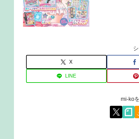
シ
X
LINE
mi-k