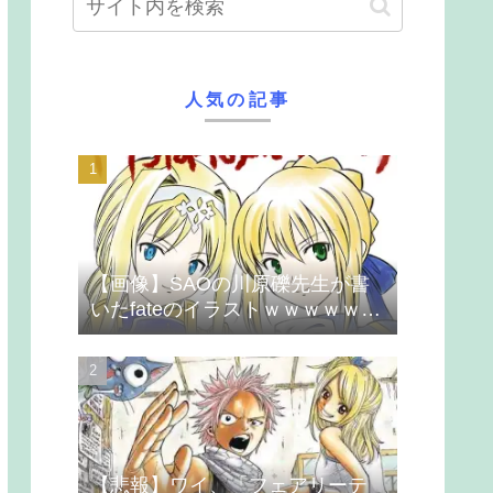
人気の記事
【画像】SAOの川原礫先生が書
いたfateのイラストｗｗｗｗｗｗ
ｗｗｗ
【悲報】ワイ、「フェアリーテ