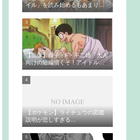
イル」を読み始めるもあまりの
つまらなさに挫折する
【画像】藤子・F・不二雄「大人
向けの短編描くぞ！アイドルが
無理やり抱かれるシーン入れ
よ」
【ポケモン】ライチュウの図鑑
説明が悲しすぎる…