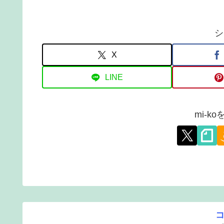
シ
X
LINE
mi-k