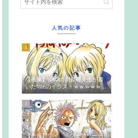
人気の記事
【画像】SAOの川原礫先生が書
いたfateのイラストｗｗｗｗｗｗ
ｗｗｗ
【悲報】ワイ、「フェアリーテ