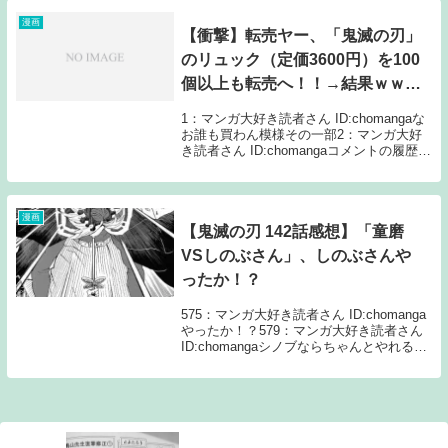
読者さん ID:chom...
漫画
【衝撃】転売ヤー、「鬼滅の刃」
のリュック（定価3600円）を100
個以上も転売へ！！→結果ｗｗｗ
ｗ
1：マンガ大好き読者さん ID:chomangaな
お誰も買わん模様その一部2：マンガ大好
き読者さん ID:chomangaコメントの履歴か
ら少なくとも出品は三日前以前5：マンガ
大好き読者さん ID:chomangaワイとしては
儲かって欲しく...
漫画
【鬼滅の刃 142話感想】「童磨
VSしのぶさん」、しのぶさんや
ったか！？
575：マンガ大好き読者さん ID:chomanga
やったか！？579：マンガ大好き読者さん
ID:chomangaシノブならちゃんとやれると
言われ立ち上がれた時痣発現したと見る
>>575貫いちゃってっから毒が入らなそう
な596：マンガ大好...