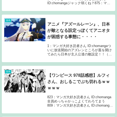
ID:chomangaジャック弱くね？875：マン
ガ大好き読者さん ID:chomanga>>865優勢
だし別に弱くはないだろ今まで圧勝してる
シー...
漫画
アニメ『アズールレーン』、日本
が敵となる設定っぽくてアニオタ
が困惑する事態に・・・・
1：マンガ大好き読者さん ID:chomangaつ
いに放送開始のアズレンところが蓋を開け
てみたら日本が主人公達の敵設定！！（ア
ズールレーン（ユニオン（米）+ロイヤル
（英））←主人公側vsレッドアクシズ（鉄
血（独）+重桜（日））←敵側 ）1話...
漫画
【ワンピース 978話感想】ルフィ
さん、おしるこでぶち切れるｗｗ
ｗｗｗ
823：マンガ大好き読者さん ID:chomanga
全員めっちゃかっこよくてわろてまう
809：マンガ大好き読者さん ID:chomanga
やっぱワンピってこういう見開きの大物集
合絵上手いな迫力ある824：マンガ大好き