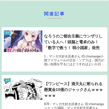
関連記事
漫画
なろうのご都合主義にウンザリし
ている人へ！頭脳と電卓のみ！
「数字で救う！ 弱小国家」発売
1：マンガ大好き読者さん ID:chomanga小
国ファヴェールの王女・ソアラは、国力が
低い自国を守るにはどうすればよいか日々
悩んでいた。父王は病に倒れ、家臣たちは
前時代的な「戦いの栄誉」ばかりを重視
し、具体案を誰も持たぬまま、隣国との緊
張...
漫画
【ワンピース】酒天丸に斬られる
懸賞金10億のジャックさんｗｗｗ
ｗｗｗ
978：マンガ大好き読者さん ID:chomanga
ジャック()865：マンガ大好き読者さん