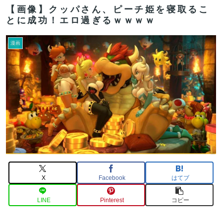
【画像】クッパさん、ピーチ姫を寝取るこ
とに成功！エロ過ぎるｗｗｗｗ
漫画
X
Facebook
はてブ
LINE
Pinterest
コピー