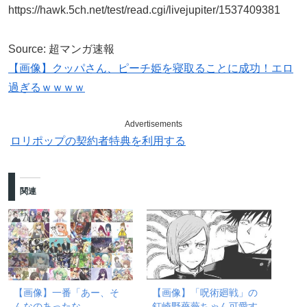
https://hawk.5ch.net/test/read.cgi/livejupiter/1537409381
Source: 超マンガ速報
【画像】クッパさん、ピーチ姫を寝取ることに成功！エロ
過ぎるｗｗｗｗ
Advertisements
ロリポップの契約者特典を利用する
関連
【画像】一番「あー、そ
【画像】「呪術廻戦」の
んなのあったな
釘崎野薔薇ちゃん可愛す