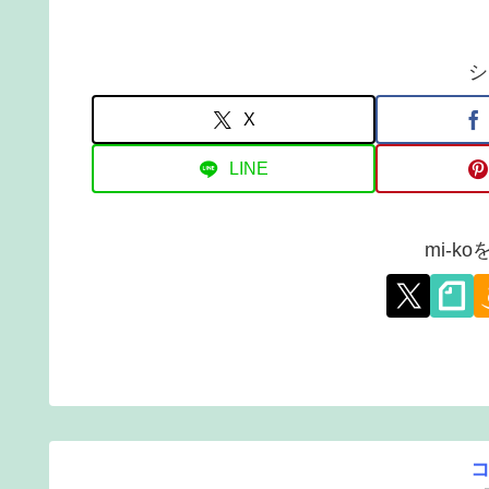
シ
X
LINE
mi-k