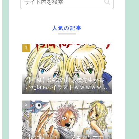
人気の記事
【画像】SAOの川原礫先生が書
いたfateのイラストｗｗｗｗｗｗ
ｗｗｗ
【悲報】ワイ、「フェアリーテ