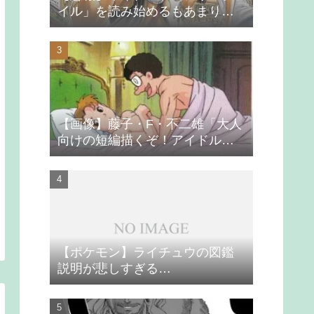
イル」を読み始めるもあまりの
つまらなさに挫折する
【画像】藤子・F・不二雄「大人
向けの短編描くぞ！アイドルが
無理やり抱かれるシーン入れ
よ」
【ポケモン】ライチュウの図鑑
説明が悲しすぎる…