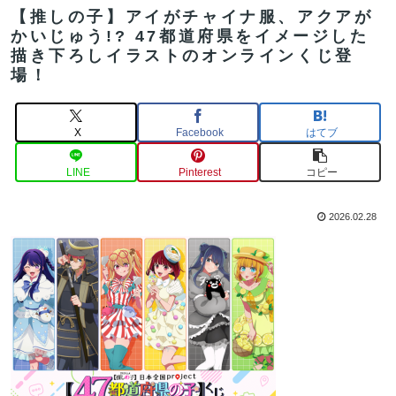
【推しの子】アイがチャイナ服、アクアが
かいじゅう!? 47都道府県をイメージした
描き下ろしイラストのオンラインくじ登
場！
X
Facebook
はてブ
LINE
Pinterest
コピー
2026.02.28