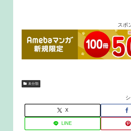
スポ
未分類
シ
X
LINE