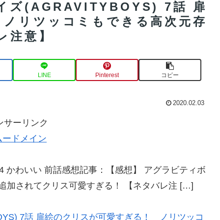
(AGRAVITYBOYS) 7話 扉
 ノリツッコミもできる高次元存
レ注意】
LINE
Pinterest
コピー
2020.02.03
ンサーリンク
ムードメイン
07:11:34 かわいい 前話感想記事：【感想】 アグラビティボ
属性も追加されてクリス可愛すぎる！ 【ネタバレ注 […]
BOYS) 7話 扉絵のクリスが可愛すぎる！ ノリツッコ