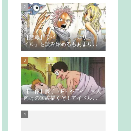
【悲報】ワイ、「フェアリーテ
イル」を読み始めるもあまりの
つまらなさに挫折する
【画像】藤子・F・不二雄「大人
向けの短編描くぞ！アイドルが
無理やり抱かれるシーン入れ
よ」