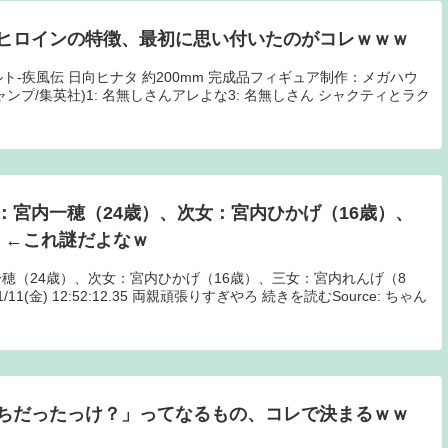
ヒロインの特徴、最初に思い付いたのがコレｗｗｗ
‐ナルト‐疾風伝 日向ヒナタ 約200mm 完成品フィギュア制作：メガハウ
ンプ/集英社)1: 名無しさんアレよな3: 名無しさん シャクティとラク
：宮内一穂（24歳）、次女：宮内ひかげ（16歳）、
）←これ謎だよなｗ
穂（24歳）、次女：宮内ひかげ（16歳）、三女：宮内れんげ（8
/11(金) 12:52:12.35 両親頑張りすぎやろ 続きを読むSource: ちゃん
ちだったっけ？」ってなるもの、コレで決まるｗｗ