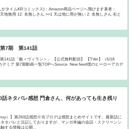
まんがタイムKRコミックス)：Amazon商品ページへ飛びます著者：
天地無用 12: 名無しさん >>1 天は地に用が無い 2: 名無しさん 右と
第7期 第141話
141話「敵＜ヴィラン＞」 【公式無料配信】 【TVer】（5/18
デミア 第7期動画一覧TOPへSource: New feed僕のヒーローアカデ
60話ネタバレ感想 門倉さん、何があっても生き残り
kamuy）】第260話感想※当ブログは感想まとめサイトです。最新話に
はネタバレと注記しておりますが、マンガ本編の会話・スクリーンシ
する情報は公開...