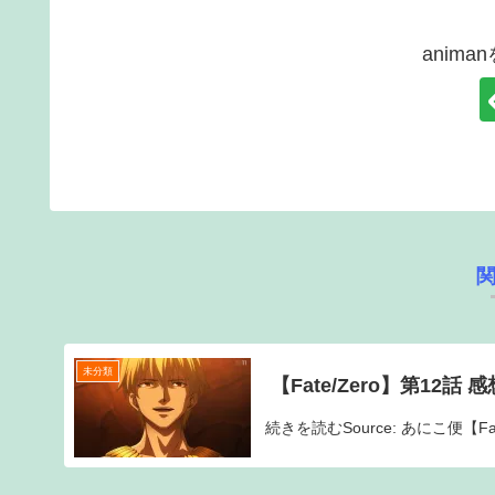
anim
未分類
【Fate/Zero】第12
続きを読むSource: あにこ便【F