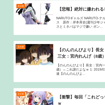
未分類
【悲報】絶対に嫌われる
NARUTOギャルズ NARUTO
ス 原作：岸本斉史(週刊少年ジャ
スとミネバはマジで嫌い ポン...
未分類
【のんのんびより】長女
三女：宮内れんげ（8歳
【のんのんびより】長女：宮内一
歳）←これ謎だよなｗ 1: 2019/01
速【のんのんびよ...
未分類
【衝撃】毎回「これどっ
ｗ