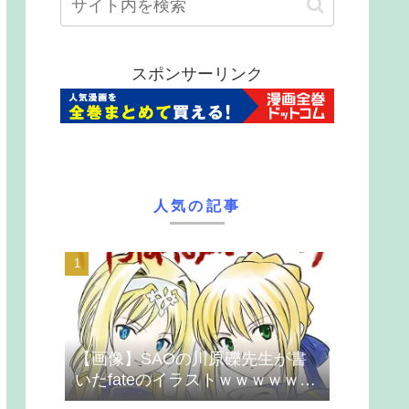
スポンサーリンク
人気の記事
【画像】SAOの川原礫先生が書
いたfateのイラストｗｗｗｗｗｗ
ｗｗｗ