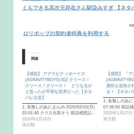
ミもできる高次元存在さん馴染みすぎ 【ネタ
Ad
ロリポップの契約者特典を利用する
関連
【感想】 アグラビティボーイズ
【感想】 『
(AGRAVITYBOYS) 8話 クリース！
(AGRAVITY
クリース！クリース！ どうなるか
属性も追加さ
と思ったが平和な世界だった【ネタ
る！ 【ネタバ
バレ注意】
1: 名無しのあにまん
1: 名無しのあにまんch 2020/02/10(月)
07:36:50 
02:01:40 クリス元気そう 前話感想記…
2020年1月27日
2020年2月10日
未分類
未分類