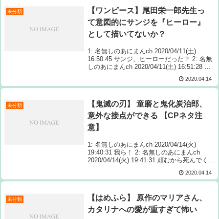
【ワンピース】尾田栄一郎先生っ
未分類
て意図的にサンジを『ヒーロー』
として描いてないか？
1: 名無しのあにまんch 2020/04/11(土)
16:50:45 サンジ、ヒーローだった？ 2: 名無
しのあにまんch 2020/04/11(土) 16:51:28 サ
ンジは明確にアンパンマンとして書いてる気
2020.04.14
がす Source: あ...
【鬼滅の刃】 童磨と鬼化炭治郎、
未分類
意外な接点ができる 【CPネタ注
意】
1: 名無しのあにまんch 2020/04/14(火)
19:40:31 我ら！ 2: 名無しのあにまんch
2020/04/14(火) 19:41:31 頼むから死んでくれ
死んでた同盟 3: 名無しのあにまんch 20
2020.04.14
Source: あ...
【はめふら】 原作のマリアさん、
未分類
カタリナへの愛が重すぎて怖い