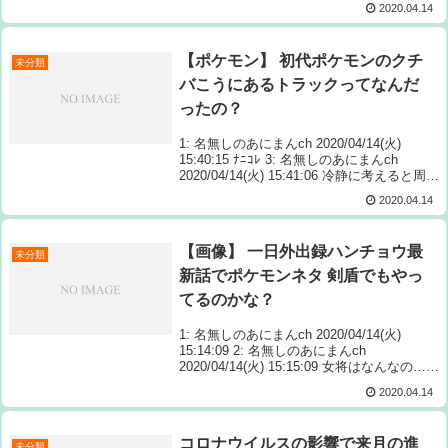
2020.04.14
在宅支援・無料開放、ただい Source: あ...
【ポケモン】 初代ポケモンのクチ
未分類
バこうにあるトラックってなんだ
ったの？
1: 名無しのあにまんch 2020/04/14(火)
15:40:15 ﾅﾆｺﾚ 3: 名無しのあにまんch
2020/04/14(火) 15:41:06 冷静に考えると周り
海の中トラックで何がアメリカ村だよって感
2020.04.14
じだ Source: あ...
【画像】 一日外出録ハンチョウ最
未分類
新話でポケモンネタ 剣盾でもやっ
てるのかな？
1: 名無しのあにまんch 2020/04/14(火)
15:14:09 2: 名無しのあにまんch
2020/04/14(火) 15:15:09 女将はなんなの…？
3: 名無しのあにまんch 2020/04/14(火
2020.04.14
Source: あ...
コロナウイルスの影響で来月の進
未分類