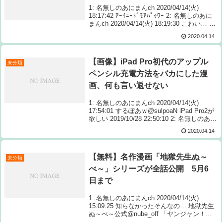
1: 名無しのあにまんch 2020/04/14(火)
18:17:42 ｱｰｲﾆｰﾄﾞﾓｱﾊﾟｩﾜｰ 2: 名無しのあに
まんch 2020/04/14(火) 18:19:30 こわい… 4:
名無しのあにまんch 20 Source: あ...
2020.04.14
【画像】iPad Pro初代のアップル
未分類
ペンシル充電方法をバカにした漫
画、何も言い返せない
1: 名無しのあにまんch 2020/04/14(火)
17:54:01 するぽあｗ@sulpoaN iPad Pro2が
欲しい 2019/10/28 22:50:10 2: 名無しのあに
まんch 2020/04/14( Source: あ...
2020.04.14
【無料】名作漫画「地獄先生ぬ～
未分類
べ～」シリーズが全話公開 5月6
日まで
1: 名無しのあにまんch 2020/04/14(火)
15:09:25 知らなかったそんなの… 地獄先生
ぬ～べ～公式@nube_off 「ヤンジャン！」
アプリにて、ぬ〜べ〜シリーズ４タイトルの