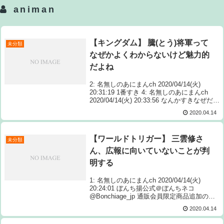
animan
【キングダム】 騰(とう)将軍って
未分類
なぜかよくわからないけど魅力的
だよね
2: 名無しのあにまんch 2020/04/14(火)
20:31:19 1番すき 4: 名無しのあにまんch
2020/04/14(火) 20:33:56 なんかすきなぜだろ
う 3: 名無しのあにまんch 2020/0 Source:
2020.04.14
あ...
【ワールドトリガー】 三雲修さ
未分類
ん、広報に向いていないことが判
明する
1: 名無しのあにまんch 2020/04/14(火)
20:24:01 ぼんち揚公式＠ぼんちネコ
@Bonchiage_jp 通販会員限定商品追加のお
知らせに゛ゃ！ 多くの再販売のお声に応
2020.04.14
え、クリアファイル付き「オンライ Source:
あ...