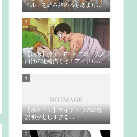
イル」を読み始めるもあまりの
つまらなさに挫折する
【画像】藤子・F・不二雄「大人
向けの短編描くぞ！アイドルが
無理やり抱かれるシーン入れ
よ」
【ポケモン】ライチュウの図鑑
説明が悲しすぎる…