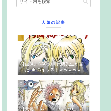
人気の記事
【画像】SAOの川原礫先生が書
いたfateのイラストｗｗｗｗｗｗ
ｗｗｗ
【悲報】ワイ、「フェアリーテ