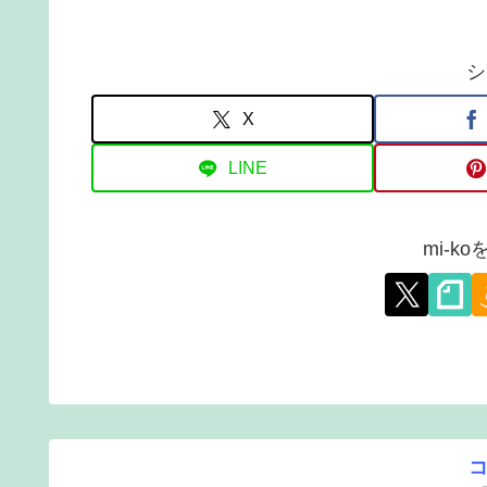
シ
X
LINE
mi-k