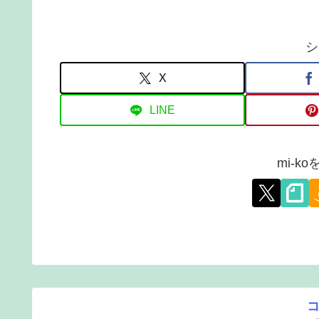
シ
X
LINE
mi-k