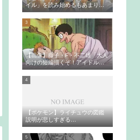
イル」を読み始めるもあまりの
つまらなさに挫折する
【画像】藤子・F・不二雄「大人
向けの短編描くぞ！アイドルが
無理やり抱かれるシーン入れ
よ」
【ポケモン】ライチュウの図鑑
説明が悲しすぎる…