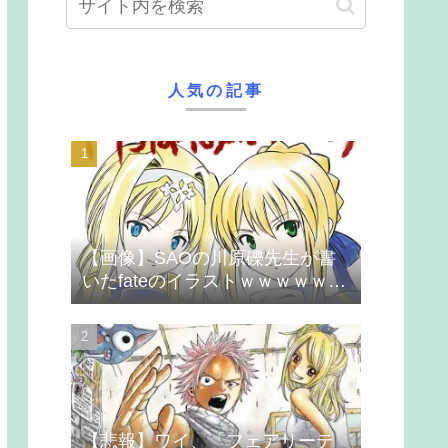
人気の記事
【画像】SAOの川原礫先生が書
いたfateのイラストｗｗｗｗｗｗ
ｗｗｗ
【悲報】ワイ、「フェアリーテ