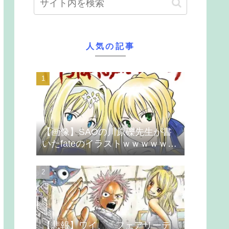
人気の記事
【画像】SAOの川原礫先生が書
いたfateのイラストｗｗｗｗｗｗ
ｗｗｗ
【悲報】ワイ、「フェアリーテ