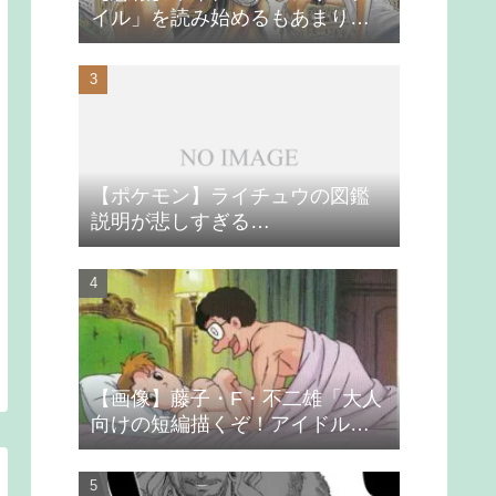
イル」を読み始めるもあまりの
つまらなさに挫折する
【ポケモン】ライチュウの図鑑
説明が悲しすぎる…
【画像】藤子・F・不二雄「大人
向けの短編描くぞ！アイドルが
無理やり抱かれるシーン入れ
よ」