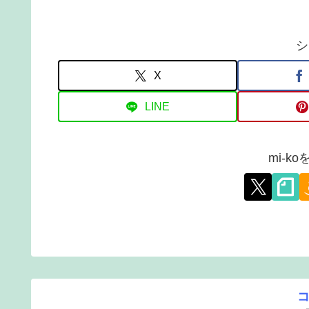
シ
X
LINE
mi-k