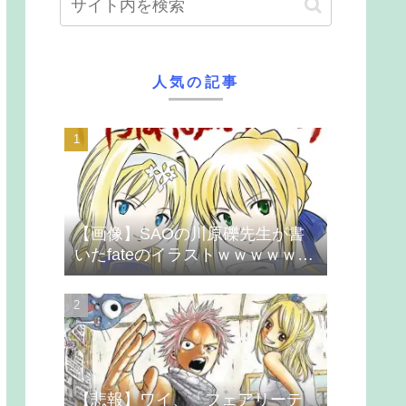
人気の記事
【画像】SAOの川原礫先生が書
いたfateのイラストｗｗｗｗｗｗ
ｗｗｗ
【悲報】ワイ、「フェアリーテ