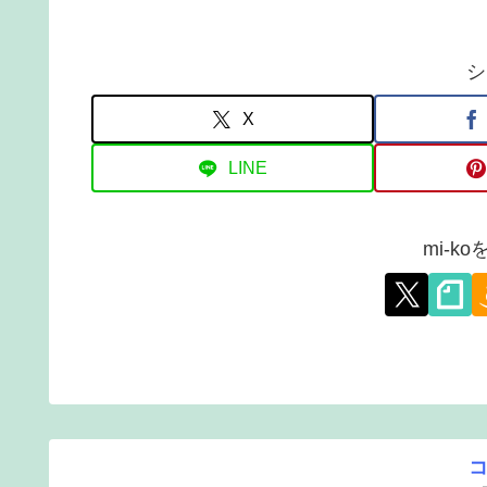
シ
X
LINE
mi-k