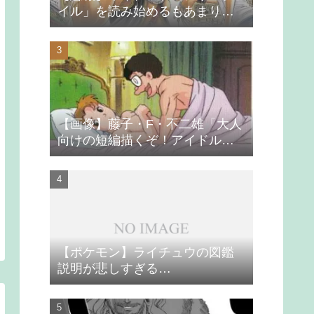
イル」を読み始めるもあまりの
つまらなさに挫折する
【画像】藤子・F・不二雄「大人
向けの短編描くぞ！アイドルが
無理やり抱かれるシーン入れ
よ」
【ポケモン】ライチュウの図鑑
説明が悲しすぎる…