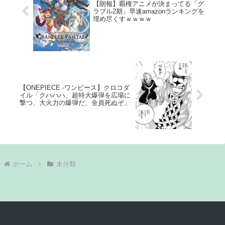
【朗報】覇権アニメが決まってる「グ
ラブル2期」早速amazonランキングを
埋め尽くすｗｗｗｗ
【ONEPIECE -ワンピース】クロコダ
イル「クハハハ、超特大爆弾を広場に
撃つ、大火力の爆弾だ、全員死ぬぞ」
ホーム
未分類