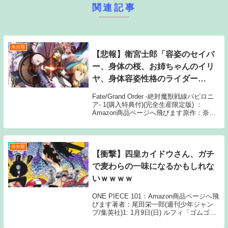
関連記事
未分類
【悲報】衛宮士郎「容姿のセイバ
ー、身体の桜、お姉ちゃんのイリ
ヤ、身体容姿性格のライダー
か…」←これさぁ
Fate/Grand Order -絶対魔獣戦線バビロニ
ア- 1(購入特典付)(完全生産限定版) ：
Amazon商品ページへ飛びます原作：奈須
きのこ/TYPE-MOON 制作：
CloverWorks/アニプレックス、ノーツ、デ
ィライトワーク...
未分類
【衝撃】四皇カイドウさん、ガチ
で麦わらの一味になるかもしれな
いｗｗｗｗ
ONE PIECE 101：Amazon商品ページへ飛
びます著者：尾田栄一郎(週刊少年ジャン
プ/集英社)1: 1月9日(日) ルフィ「ゴムゴム
の怪鳥銃！」 カイドウ「ゼェゼェ ウォロ