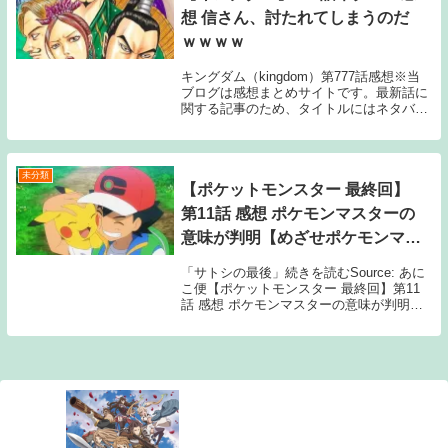
想 信さん、討たれてしまうのだ
ｗｗｗｗ
キングダム（kingdom）第777話感想※当
ブログは感想まとめサイトです。最新話に
関する記事のため、タイトルにはネタバレ
と注記しておりますが、マンガ本編のセリ
フ書きおこしやスクリーンショットの画像
等、内容の詳細に触れる情報は一切公開し
てお...
未分類
【ポケットモンスター 最終回】
第11話 感想 ポケモンマスターの
意味が判明【めざせポケモンマス
ター】
「サトシの最後」続きを読むSource: あに
こ便【ポケットモンスター 最終回】第11
話 感想 ポケモンマスターの意味が判明
【めざせポケモンマスター】