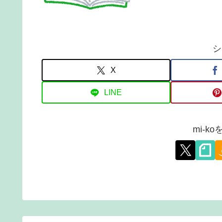
シ
X
LINE
mi-k