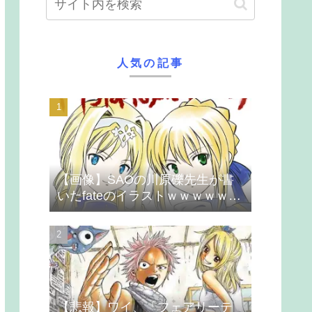
人気の記事
【画像】SAOの川原礫先生が書
いたfateのイラストｗｗｗｗｗｗ
ｗｗｗ
【悲報】ワイ、「フェアリーテ