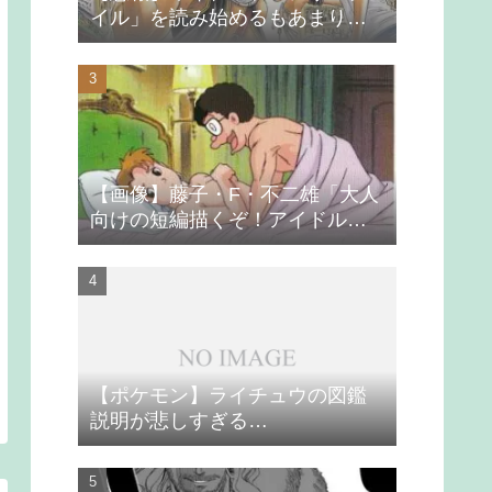
イル」を読み始めるもあまりの
つまらなさに挫折する
【画像】藤子・F・不二雄「大人
向けの短編描くぞ！アイドルが
無理やり抱かれるシーン入れ
よ」
【ポケモン】ライチュウの図鑑
説明が悲しすぎる…