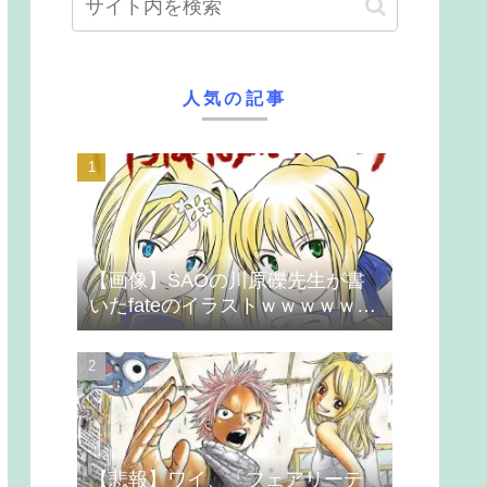
人気の記事
【画像】SAOの川原礫先生が書
いたfateのイラストｗｗｗｗｗｗ
ｗｗｗ
【悲報】ワイ、「フェアリーテ