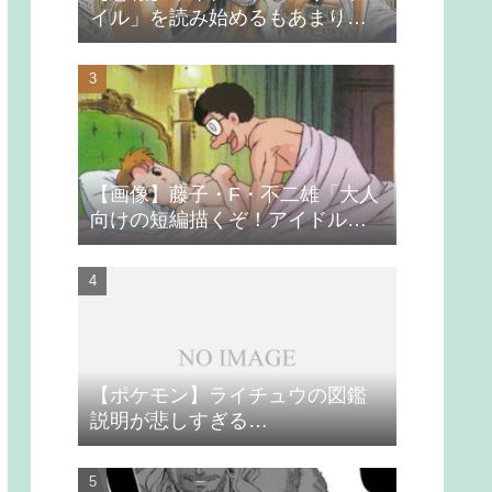
イル」を読み始めるもあまりの
つまらなさに挫折する
【画像】藤子・F・不二雄「大人
向けの短編描くぞ！アイドルが
無理やり抱かれるシーン入れ
よ」
【ポケモン】ライチュウの図鑑
説明が悲しすぎる…