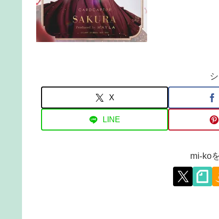
シ
X
LINE
mi-k