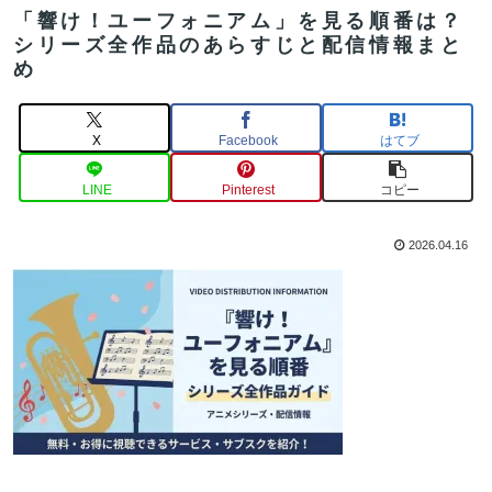
「響け！ユーフォニアム」を見る順番は？
シリーズ全作品のあらすじと配信情報まと
め
X
Facebook
はてブ
LINE
Pinterest
コピー
2026.04.16