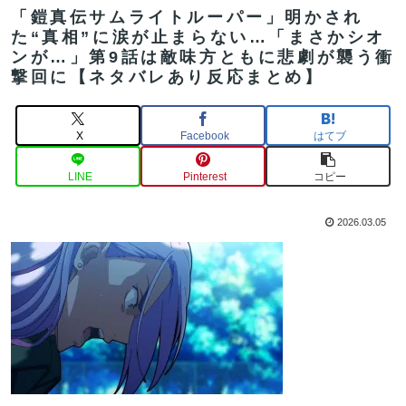
「鎧真伝サムライトルーパー」明かされ
た“真相”に涙が止まらない…「まさかシオ
ンが…」第9話は敵味方ともに悲劇が襲う衝
撃回に【ネタバレあり反応まとめ】
X
Facebook
はてブ
LINE
Pinterest
コピー
2026.03.05