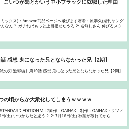
、こいつが蜀とかいう中小ブラックに就職した理由
プコミックス)：Amazon商品ページへ飛びます著者：原泰久(週刊ヤング
 なんなん？ ガチればもっと上目指せたやろ 2: 名無しさん 伸びるスタ
0話 感想 鬼になった兄とならなかった兄【2期】
【鬼滅の刃 遊郭編】第10話 感想 鬼になった兄とならなかった兄【2期】
つの頃からか大衆化してしまうｗｗｗｗ
TANDARD EDITION Vol.2原作：GAINAX 制作：GAINAX・タツノ
6日(土) いつからだと思う？ 2: 7月16日(土) 秋葉が破れてから...