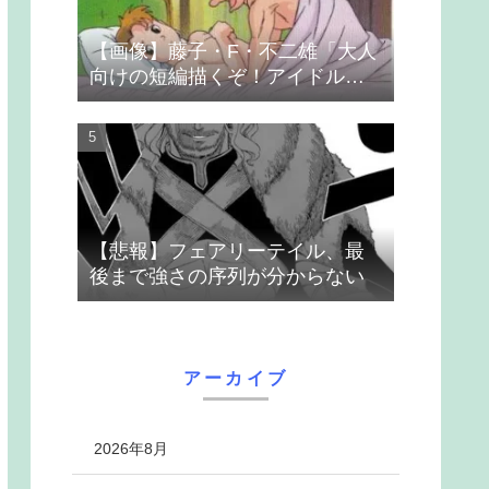
【画像】藤子・F・不二雄「大人
向けの短編描くぞ！アイドルが
無理やり抱かれるシーン入れ
よ」
【悲報】フェアリーテイル、最
後まで強さの序列が分からない
アーカイブ
2026年8月