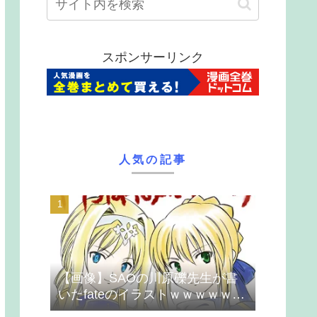
スポンサーリンク
人気の記事
【画像】SAOの川原礫先生が書
いたfateのイラストｗｗｗｗｗｗ
ｗｗｗ