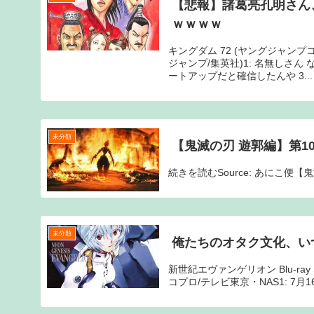
【悲報】諸葛亮孔明さん
ｗｗｗｗ
キングダム 72 (ヤングジャン
ジャンプ/集英社)1: 名無しさん
ートアップだと確信したんや 3...
未分類
【鬼滅の刃 遊郭編】第1
続きを読むSource: あにこ便
未分類
俺たちのオタク文化、い
新世紀エヴァンゲリオン Blu-ray S
コプロ/テレビ東京・NAS1: 7月1