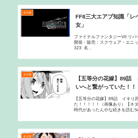
未分類
FF8三大エアプ知識「
女」
ファイナルファンタジーVII リバース(
開発・販売：スクウェア・エニック
323: 名...
未分類
【五等分の花嫁】89話
いへと繋がっていた！！
【五等分の花嫁】89話 イキり
た！！！！！（画像あり）【ネタバレ・感想
時代があったんやな続きを読むSo.
未分類