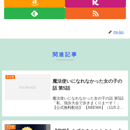
mi-ko
関連記事
未分類
魔法使いになれなかった女の子の
話 第5話
魔法使いになれなかった女の子の話 第5話
「私、強歩大会で歩きまくりまーす！」
【公式無料配信】 【ABEMA】（11/5 2:30
～1週間） 【公式有料配信】 【U-NEXT】
【Hulu】 【ABEMA】 【Amazo Source:
N...
未分類