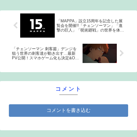
な事し...
「MAPPA」設立15周年を記念した展
覧会を開催!!「チェンソーマン」「進
撃の巨人」「呪術廻戦」の世界を体感
できる！
「チェンソーマン 刺客篇」デンジを
狙う世界の刺客達が動き出す…最新
PV公開！スマホゲーム化も決定&OP
はホルモン新曲
コメント
コメントを書き込む