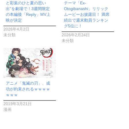
と彩葉のひと夏の思い
テーマ「Ex-
出”を劇場で！3週間限定
Otogibanashi」リリック
の本編後「Reply」MV上
ムービーお披露目！ 満席
映が決定
続出で週末動員ランキン
グ5位に！
2026年4月2日
未分類
2026年2月24日
未分類
アニメ「鬼滅の刃」、成
功が約束されるｗｗｗｗ
ｗｗｗ
2019年3月21日
漫画