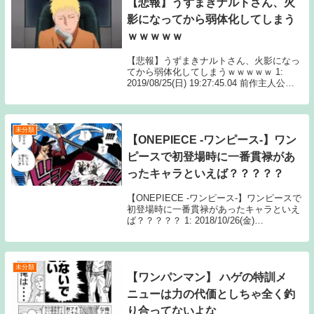
【悲報】うずまきナルトさん、火
影になってから弱体化してしまう
ｗｗｗｗｗ
【悲報】うずまきナルトさん、火影になっ
てから弱体化してしまうｗｗｗｗｗ 1:
2019/08/25(日) 19:27:45.04 前作主人公ン
ゴ… 続きを読むSource: ちゃん速【悲報】
うずまきナルトさん、火影になってから弱
体化してしま...
未分類
【ONEPIECE -ワンピース-】ワン
ピースで初登場時に一番貫禄があ
ったキャラといえば？？？？？
【ONEPIECE -ワンピース-】ワンピースで
初登場時に一番貫禄があったキャラといえ
ば？？？？？ 1: 2018/10/26(金)
22:10:01.17 やっぱミホークやろ？ 続きを
読むSource: ちゃん速【ONEPIECE -ワ
ン...
未分類
【ワンパンマン】 ハゲの特訓メ
ニューは力の代価としちゃ全く釣
り合ってないよな