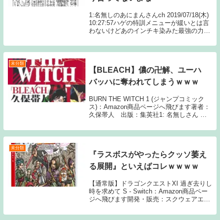
1:名無しのあにまんさんch 2019/07/18(木)
10:27:57ハゲの特訓メニューが緩いとは言
わないけどあのインチキ染みた最強の力の
代価としちゃ全く釣り合わないよね2:名無
しのあにまんさんch 2019/07/18(木) 10:2...
未分類
【BLEACH】儂の卍解、ユーハ
バッハに奪われてしまうｗｗｗ
BURN THE WITCH 1 (ジャンプコミック
ス)：Amazon商品ページへ飛びます著者：
久保帯人 出版：集英社1: 名無しさん 儂
の卍解は奪えないはず 2: 名無しさん 無能
3: 名無しさん もうよい 5: 名無しさん 信じ
られん...
未分類
『ラスボスがやったらクッソ萎え
る展開』といえばコレｗｗｗｗ
【通常版】ドラゴンクエストXI 過ぎ去りし
時を求めて S - Switch：Amazon商品ペー
ジへ飛びます開発・販売：スクウェアエニ
ックス1: 11月19日(木) 私を倒して欲しかっ
たのだ… 2: 11月19日(木) 私は本当はこん