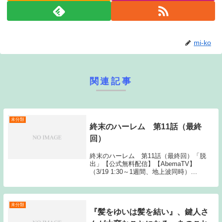
mi-ko
関連記事
未分類
終末のハーレム 第11話（最終
回）
終末のハーレム 第11話（最終回）「脱
出」【公式無料配信】【AbemaTV】
（3/19 1:30～1週間、地上波同時）
【AbemaTV】（3/19 2:00～1週間）【公式
有料配信】【U-NEXT】 【Hulu】
【AbemaTV】【Ama...
未分類
『髪をゆいは髪を結い』、鍵人さ