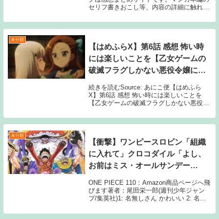
セリフ書きおこし等、内容の詳細に触れる
情報は公開しておりません。最新話の雑談
記事は、雑誌発売日以降に投稿しておりま
す。週刊少年ジャンプ2024年1号の発売日
は1...
未分類
【はめふらX】第6話 感想 怖い時
には楽しいことを【乙女ゲームの
破滅フラグしかない悪役令嬢に転
生してしまった…X】
続きを読むSource: あにこ便【はめふら
X】第6話 感想 怖い時には楽しいことを
【乙女ゲームの破滅フラグしかない悪役令
嬢に転生してしまった…X】
未分類
【衝撃】ワンピースロビン「組織
に入れて」クロコダイル「よし、
お前はミス・オールサンデー
や！」←これｗｗｗ
ONE PIECE 110：Amazon商品ページへ飛
びます著者：尾田栄一郎(週刊少年ジャン
プ/集英社)1: 名無しさん かわいい 2: 名無
しさん 毎日が日曜日だと嬉しいクロコダイ
ルくん 5: 名無しさん 女性のコードネーム