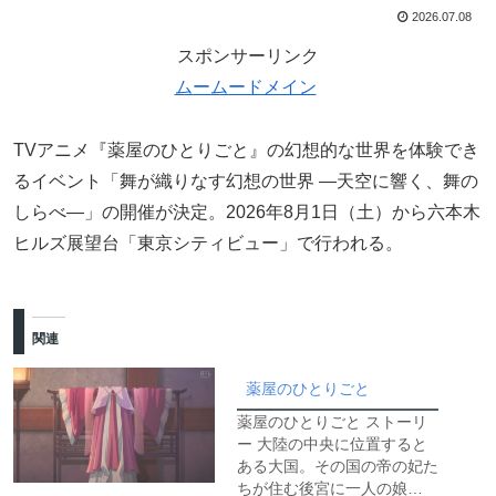
2026.07.08
スポンサーリンク
ムームードメイン
TVアニメ『薬屋のひとりごと』の幻想的な世界を体験でき
るイベント「舞が織りなす幻想の世界 ―天空に響く、舞の
しらべ―」の開催が決定。2026年8月1日（土）から六本木
ヒルズ展望台「東京シティビュー」で行われる。
関連
薬屋のひとりごと
薬屋のひとりごと ストーリ
ー 大陸の中央に位置すると
ある大国。その国の帝の妃た
ちが住む後宮に一人の娘…