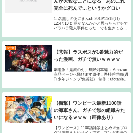
んが大変なことになる あのこれ
完全に死んで…というかグロい
1: 名無しのあにまんch 2019/11/18(月)
12:47:13 幻覚かなんかかと思ったらガチで
バラバラ殺人事件だった！でも生きてるか
らすげぇよ鍵人さんは… 2: 名無しのあに
まんch 2019/11/18(月) Source: あ...
未分類
【悲報】ラスボスが1番魅力的だ
った漫画、ガチで無いｗｗｗｗ
劇場版「鬼滅の刃」無限列車編 ：Amazon
商品ページへ飛びます原作：吾峠呼世晴(週
刊少年ジャンプ/集英社) 制作：ufotable1:
9月18日(日) NARUTO→マダラ BLEACH→
ウルキオラ キン肉マン→悪魔将軍 キン肉
マンII...
未分類
【衝撃】ワンピース最新1100話
の海軍さん、ガチで黒の組織みた
いになるｗｗｗ（画像あり）
【ワンピース】1100話雑談まとめ※当ブロ
グは感想まとめサイトです。マンガ本編の