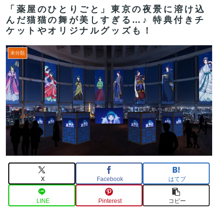
「薬屋のひとりごと」東京の夜景に溶け込
んだ猫猫の舞が美しすぎる…♪ 特典付きチ
ケットやオリジナルグッズも！
未分類
X
Facebook
はてブ
LINE
Pinterest
コピー