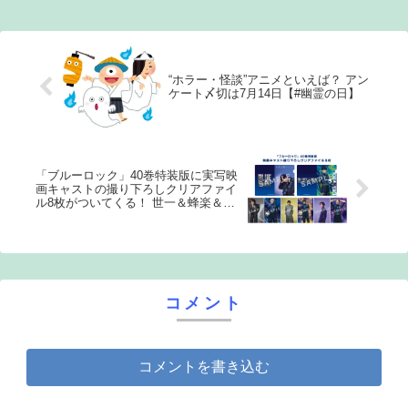
は自分の好きな...
“ホラー・怪談”アニメといえば？ アン
ケート〆切は7月14日【#幽霊の日】
「ブルーロック」40巻特装版に実写映
画キャストの撮り下ろしクリアファイ
ル8枚がついてくる！ 世一＆蜂楽＆凪
＆玲王のキャラビジュも♪
コメント
コメントを書き込む