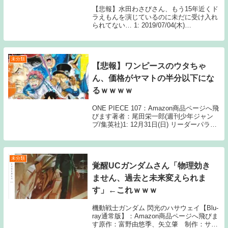
【悲報】水田わさびさん、もう15年近くド
ラえもんを演じているのに未だに受け入れ
られてない… 1: 2019/07/04(木)
07:53:14.14 なんでや… 続きを読むSource:
ちゃん速【悲報】水田わさびさん、もう15
年近くドラえ...
未分類
【悲報】ワンピースのウタちゃ
ん、価格がヤマトの半分以下にな
るｗｗｗｗ
ONE PIECE 107：Amazon商品ページへ飛
びます著者：尾田栄一郎(週刊少年ジャン
プ/集英社)1: 12月31日(日) リーダーパラレ
ル ヤマト 10000 リーダーパラレル レ
イジュ 4500 リーダーパラレル ペロー
ナ 400...
未分類
覚醒UCガンダムさん「物理効き
ません、過去と未来変えられま
す」←これｗｗｗ
機動戦士ガンダム 閃光のハサウェイ【Blu-
ray通常版】：Amazon商品ページへ飛びま
す原作：富野由悠季、矢立肇 制作：サン