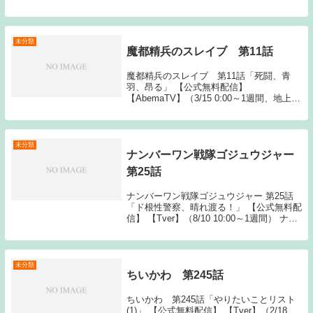
ライズ1: 名無しさん 15:33:44.11 ID:YT な
んで許されてるの？ 2: 名無しさん
15:34:...
未分類
魔都精兵のスレイブ 第11話
魔都精兵のスレイブ 第11話「死闘、青
羽、昂る」 【公式無料配信】
【AbemaTV】（3/15 0:00～1週間、地上波
同時） 【AbemaTV】（3/15 0:30～1週
間） 【公式有料配信】 【U-NEXT】 【H
The post ...
未分類
ナンバーワン戦隊ゴジュウジャー
第25話
ナンバーワン戦隊ゴジュウジャー 第25話
「ド根性警察、晴れ渡る！」 【公式無料配
信】 【Tver】（8/10 10:00～1週間） ナン
バーワン戦隊ゴジュウジャー 動画一覧
TOPへSource: New feedナンバーワン戦隊
ゴジュウジャ...
未分類
ちいかわ 第245話
ちいかわ 第245話「やりたいことリスト
(1)」 【公式無料配信】 【Tver】（2/18