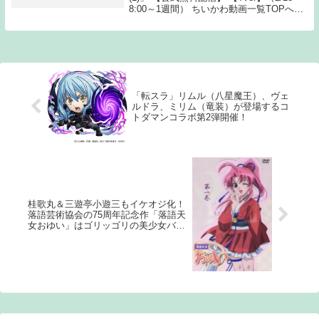
8:00～1週間） ちいかわ動画一覧TOPへ
Source: New feedちいかわ 第245話
「転スラ」リムル（八星魔王）、ヴェ
ルドラ、ミリム（竜装）が登場するコ
トダマンコラボ第2弾開催！
桂歌丸＆三遊亭小遊三もイケオジ化！
落語芸術協会の75周年記念作「落語天
女おゆい」はゴリッゴリの美少女バト
ルアニメだった！【平成・昭和レトロ
アニメのすゝめ】