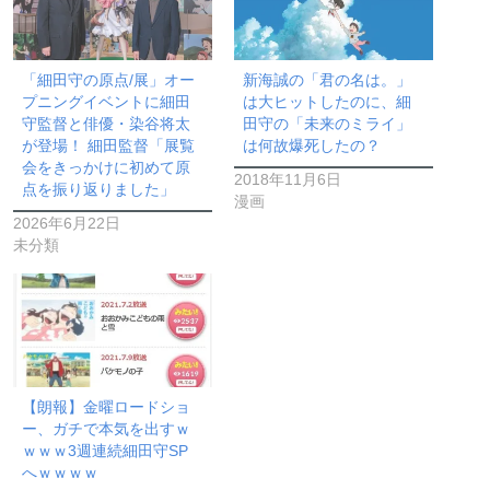
「細田守の原点/展」オー
新海誠の「君の名は。」
プニングイベントに細田
は大ヒットしたのに、細
守監督と俳優・染谷将太
田守の「未来のミライ」
が登場！ 細田監督「展覧
は何故爆死したの？
会をきっかけに初めて原
2018年11月6日
点を振り返りました」
漫画
2026年6月22日
未分類
【朗報】金曜ロードショ
ー、ガチで本気を出すｗ
ｗｗｗ3週連続細田守SP
へｗｗｗｗ