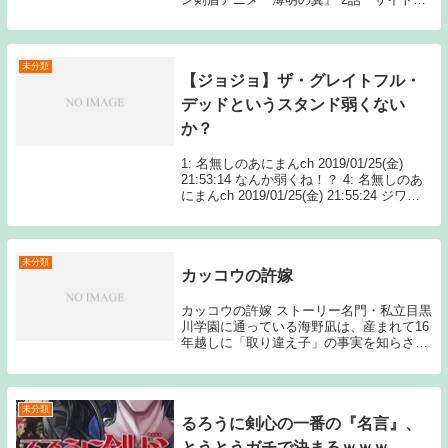
ちゃん想像の10倍脳筋 カイリキーたちも
健気でかわいいな 4: 名無しのあに Source:
あ...
未分類
【ジョジョ】ザ・グレイトフル・
デッドというスタンド弱くない
か？
1: 名無しのあにまんch 2019/01/25(金)
21:53:14 なんか弱くね！？ 4: 名無しのあ
にまんch 2019/01/25(金) 21:55:24 ジワジ
ワ系だな 12: 名無しのあにまんch 2019
Source: あ...
未分類
カッコウの許嫁
カッコウの許嫁 ストーリー名門・私立目黒
川学園に通っている海野凪は、産まれて16
年越しに「取り違え子」の事実を知らされ
る。本当の両親に会いに行く途中、これか
ら許嫁に会いに行くという天野エリカと偶
然出会い、彼氏のフリをしてほしいと半ば
強引に頼...
未分類
るろうに剣心の一番の『名言』、
とうとうガチで決まるｗｗｗ