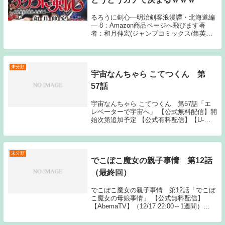
るろうに剣心―明治剣客浪漫譚・北海道編
― 8：Amazon商品ページへ飛びます著
者：和月伸宏(ジャンプコミックス/集英
社)1: 名無しさんるろうに剣心の一番の
「名言」といえばやっぱり…無論死ぬまで
2: 名無しさん フタエノキワミ、アッー ...
未分類
宇宙なんちゃら こてつくん 第
57話
宇宙なんちゃら こてつくん 第57話「エ
レベーターで宇宙へ」 【公式無料配信】開
始次第追加予定 【公式有料配信】【U-
NEXT】 【Hulu】 【AbemaTV】【dアニメ
ストア】 【ニコニコ】 【Gyao】【バンダ
イ】 【DMM】 【ひか...
未分類
でこぼこ魔女の親子事情 第12話
（最終回）
でこぼこ魔女の親子事情 第12話「でこぼ
こ魔女の母娘事情」 【公式無料配信】
【AbemaTV】（12/17 22:00～1週間）
【AbemaTV】（12/17 22:30～1週間）
【公式有料配信】 【U-NEXT】 The post