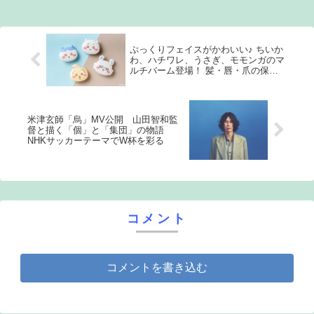
...
ぷっくりフェイスがかわいい♪ ちいか
わ、ハチワレ、うさぎ、モモンガのマ
ルチバーム登場！ 髪・唇・爪の保湿
などマルチに使える
米津玄師「烏」MV公開 山田智和監
督と描く「個」と「集団」の物語
NHKサッカーテーマでW杯を彩る
コメント
コメントを書き込む