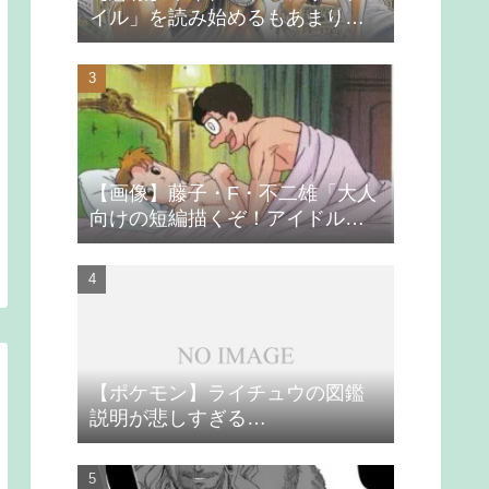
イル」を読み始めるもあまりの
つまらなさに挫折する
【画像】藤子・F・不二雄「大人
向けの短編描くぞ！アイドルが
無理やり抱かれるシーン入れ
よ」
【ポケモン】ライチュウの図鑑
説明が悲しすぎる…