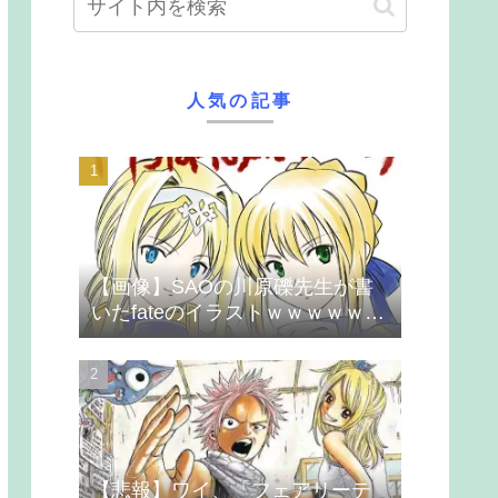
人気の記事
【画像】SAOの川原礫先生が書
いたfateのイラストｗｗｗｗｗｗ
ｗｗｗ
【悲報】ワイ、「フェアリーテ