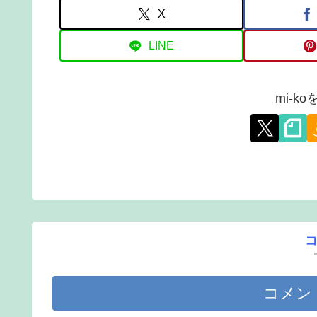
X
LINE
mi-k
コメン