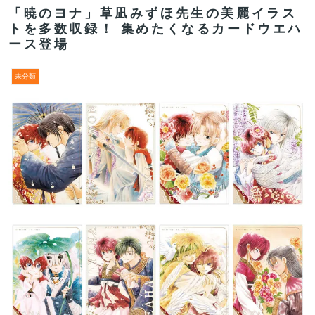
「暁のヨナ」草凪みずほ先生の美麗イラス
トを多数収録！ 集めたくなるカードウエハ
ース登場
未分類