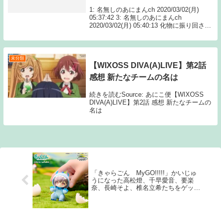
1: 名無しのあにまんch 2020/03/02(月)
05:37:42 3: 名無しのあにまんch
2020/03/02(月) 05:40:13 化物に振り回され
る秀才ニーサン 5: 名無しのあにまんch
2020/0 Source: あ...
未分類
【WIXOSS DIVA(A)LIVE】第2話
感想 新たなチームの名は
続きを読むSource: あにこ便【WIXOSS
DIVA(A)LIVE】第2話 感想 新たなチームの
名は
「きゃらごん MyGO!!!!!」かいじゅ
うになった高松燈、千早愛音、要楽
奈、長崎そよ、椎名立希たちをゲット
しよう♪