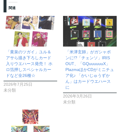
関連
「黄泉のツガイ」ユル＆
「米津玄師」がガシャポ
アサら描き下ろしカード
ンに!?「チェンソ」IRIS
入りウエハース発売！ ホ
OUT、「GQuuuuuuX」
ロ箔押しスペシャルカー
PlazmaほかCDがミニチュ
ドなど全26種☆
ア化♪ 「かいじゅうずか
ん」はカードウエハース
2026年7月25日
に
未分類
2026年3月26日
未分類