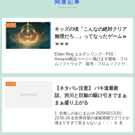
関連記事
未分類
キッズの頃「こんなの絶対クリア
無理だろ…」ってなったゲームｗ
ｗｗｗ
Elden Ring エルデンリング - PS5：
Amazon商品ページへ飛びます開発：フロ
ムソフトウェア 販売：フロムソフトウェ
ア、バンダイナムコエンターテインメント
1: 名無しさん なんかある？ 2: 名無しさん
魔界村 6: 名無しさ...
未分類
【ネタバレ注意】 バキ道最新
話、渋川と巨鯨の駆け引きでまぁ
まぁ盛り上がる
1: 名無しのあにまんch 2020/02/17(月)
23:55:24 全世界待望の連載再開ワクワクが
溜まりすぎて収まらないよ・・・ 6: 名無
しのあにまんch 2020/02/17(月) 23:58:32
渋川先生大 Source: あ...