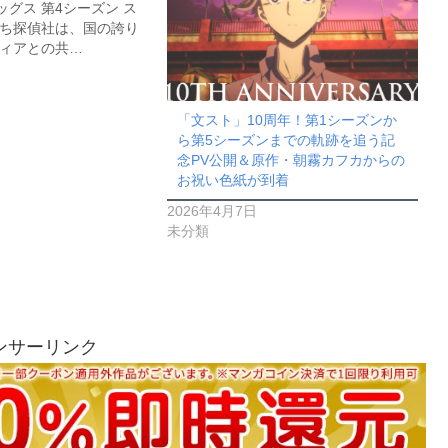
グス 第4シーズン ス
たち探偵社は、国の誇り
フィアとの共…
「文スト」10周年！第1シーズンか
ら第5シーズンまでの軌跡を追う記
念PV公開＆原作・朝霧カフカからの
お祝い色紙が到着
2026年4月7日
未分類
ンサーリンク