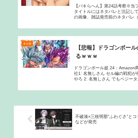
【バキらへん】第24話考察※当
タイトルにはネタバレと注記し
の画像、雑誌発売前のネタバレ（
未分類
【悲報】ドラゴンボール
るｗｗｗ
ドラゴンボール超 24：Amaz
社1: 名無しさん セル編の戦
やろ 2: 名無しさん でもベジータ
不破湊×三枝明那“ふわぐさ”と
などが発売