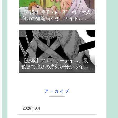
【画像】藤子・F・不二雄「大人
向けの短編描くぞ！アイドルが
無理やり抱かれるシーン入れ
よ」
【悲報】フェアリーテイル、最
後まで強さの序列が分からない
アーカイブ
2026年8月