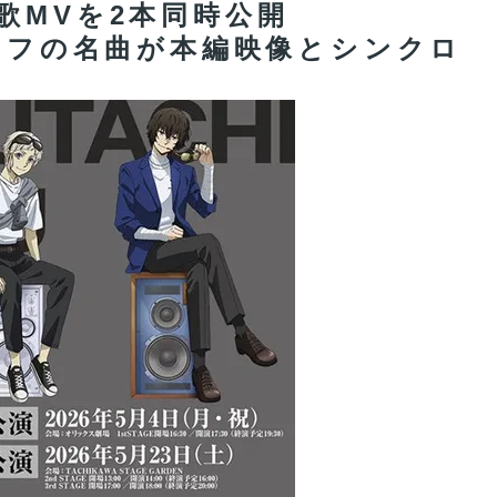
歌MVを2本同時公開
ライフの名曲が本編映像とシンクロ