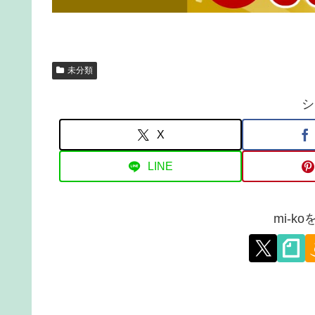
未分類
シ
X
LINE
mi-k