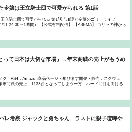
た令嬢は王立騎士団で可愛がられる 第1話
王立騎士団で可愛がられる 第1話「加護と令嬢のゴリ・ライフ」
/11 24:00～1週間） 【公式有料配信】 【ABEMA】 ゴリラの神から
にとって日本は大切な市場」→年末商戦の売上がもうめ
イク - PS4：Amazon商品ページへ飛びます開発・販売：スクウェ
木) 年末商戦の売上、1133台となってしまう一方、ハードに目を向ける
タバレ考察 ジャックと勇ちゃん、ラストに親子喧嘩や