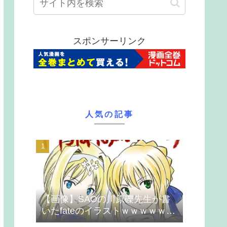
スポンサーリンク
人気の記事
【画像】SAOの川原礫先生が書
いたfateのイラストｗｗｗｗｗｗ
ｗｗｗ