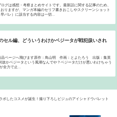
ブログは感想・考察まとめサイトです。最新話に関する記事のため、
ておりますが、マンガ本編のセリフ書きおこしやスクリーンショット
早バレ）に該当する内容は一切...
のセル編、どういうわけかベジータが戦犯扱いされ
on商品ページへ飛びます原作：鳥山明 作画：とよたろう 出版：集英
犯が何故かベジータという風潮なんでや？ベジータだけが悪いわけちゃう
が全力で止...
コラボしたコスメが誕生！撮り下ろしビジュのアイシャドウパレット