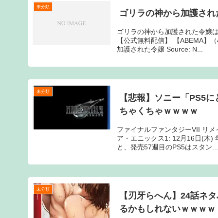
未分類
ゴリラの神から加護され
ゴリラの神から加護された令嬢は
【公式無料配信】 【ABEMA】（4
加護された令嬢 Source: N...
未分類
【悲報】ソニー「PS5
ちゃくちゃｗｗｗｗ
ファイナルファンタジーVII リメ
ア・エニックス1: 12月16日(
と、発売57週目のPS5はスタン...
未分類
【刃牙らへん】24話ネ
るかもしれないｗｗｗｗ